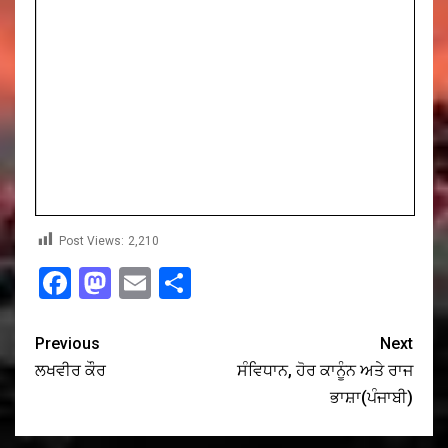
Post Views:
2,210
Facebook
Mastodon
Email
Share
Previous
Next
ਲਖਵੀਰ ਕੌਰ
ਸੰਵਿਧਾਨ, ਹੋਰ ਕਾਨੂੰਨ ਅਤੇ ਰਾਜ
ਭਾਸ਼ਾ(ਪੰਜਾਬੀ)