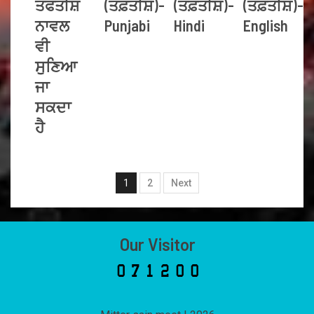
ਤਫਤੀਸ਼
(ਤਫ਼ਤੀਸ਼)-
(ਤਫ਼ਤੀਸ਼)-
(ਤਫ਼ਤੀਸ਼)-
ਨਾਵਲ
Punjabi
Hindi
English
ਵੀ
ਸੁਣਿਆ
ਜਾ
ਸਕਦਾ
ਹੈ
1
2
Next
Our Visitor