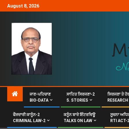
August 8, 2026
ਜਾਣ-ਪਹਿਚਾਣ
ਸਾਹਿਤ ਸਿਰਜਣਾ-2
ਸਿਰਜਣਾ ਤੇ ਹੋ
BIO-DATA
S. STORIES
RESEARCH
ਫੌਜਦਾਰੀ ਕਾਨੂੰਨ-2
ਕਨੂੰਨ ਬਾਰੇ ਇੰਟਰਵਿਊ
ਸੂਚਨਾ ਅਧਿਕ
CRIMINAL LAW-2
TALKS ON LAW
RTI ACT-