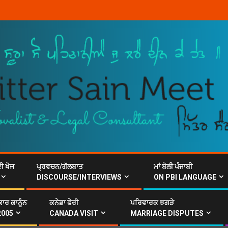
ਈ ਖੋਜ
ਪ੍ਰਵਚਨ/ਗੱਲਬਾਤ
ਮਾਂ ਬੋਲੀ ਪੰਜਾਬੀ
DISCOURSE/INTERVIEWS
ON PBI LANGUAGE
ਾਰ ਕਾਨੂੰਨ
ਕਨੇਡਾ ਫੇਰੀ
ਪਰਿਵਾਰਕ ਝਗੜੇ
2005
CANADA VISIT
MARRIAGE DISPUTES