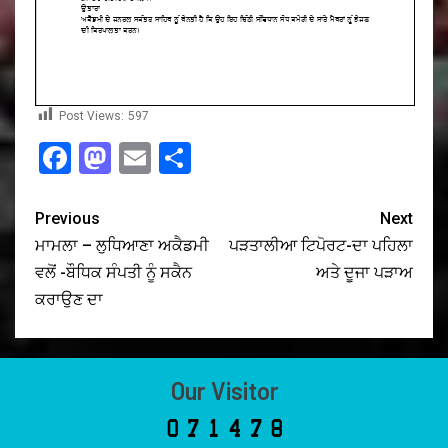
Post Views:
597
Facebook
Mastodon
Email
Share
Previous
Next
ਮਾਮਲਾ – ਲੁਧਿਆਣਾ ਅਕੈਡਮੀ
ਪੜਤਾਲੀਆ ਟਿਪੋਰਟ-ਦਾ ਪਹਿਲਾ
ਵਲੋਂ -ਬੌਧਿਕ ਸੰਪਤੀ ਨੂੰ ਸਕੈਨ
ਅਤੇ ਦੂਜਾ ਪੜਾਅ
ਕਰਾਉਣ ਦਾ
Our Visitor