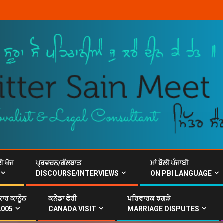
ਈ ਖੋਜ
ਪ੍ਰਵਚਨ/ਗੱਲਬਾਤ
ਮਾਂ ਬੋਲੀ ਪੰਜਾਬੀ
DISCOURSE/INTERVIEWS
ON PBI LANGUAGE
ਾਰ ਕਾਨੂੰਨ
ਕਨੇਡਾ ਫੇਰੀ
ਪਰਿਵਾਰਕ ਝਗੜੇ
2005
CANADA VISIT
MARRIAGE DISPUTES