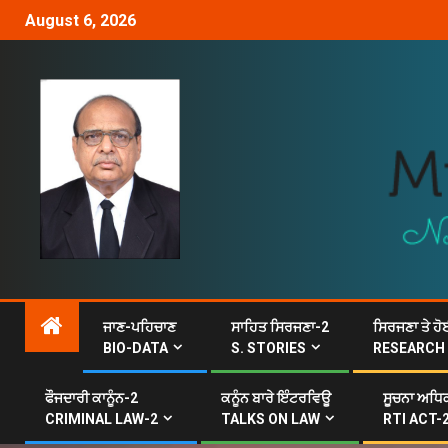
August 6, 2026
ਜਾਣ-ਪਹਿਚਾਣ
ਸਾਹਿਤ ਸਿਰਜਣਾ-2
ਸਿਰਜਣਾ ਤੇ ਹੋ
BIO-DATA
S. STORIES
RESEARCH
ਫੌਜਦਾਰੀ ਕਾਨੂੰਨ-2
ਕਨੂੰਨ ਬਾਰੇ ਇੰਟਰਵਿਊ
ਸੂਚਨਾ ਅਧਿਕ
CRIMINAL LAW-2
TALKS ON LAW
RTI ACT-