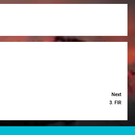
Next
3. FIR