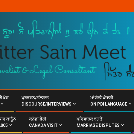
ਈ ਖੋਜ
ਪ੍ਰਵਚਨ/ਗੱਲਬਾਤ
ਮਾਂ ਬੋਲੀ ਪੰਜਾਬੀ
DISCOURSE/INTERVIEWS
ON PBI LANGUAGE
ਾਰ ਕਾਨੂੰਨ
ਕਨੇਡਾ ਫੇਰੀ
ਪਰਿਵਾਰਕ ਝਗੜੇ
2005
CANADA VISIT
MARRIAGE DISPUTES