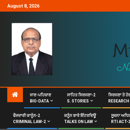
August 8, 2026
ਜਾਣ-ਪਹਿਚਾਣ
ਸਾਹਿਤ ਸਿਰਜਣਾ-2
ਸਿਰਜਣਾ ਤੇ ਹੋ
BIO-DATA
S. STORIES
RESEARCH
ਫੌਜਦਾਰੀ ਕਾਨੂੰਨ-2
ਕਨੂੰਨ ਬਾਰੇ ਇੰਟਰਵਿਊ
ਸੂਚਨਾ ਅਧਿਕ
CRIMINAL LAW-2
TALKS ON LAW
RTI ACT-