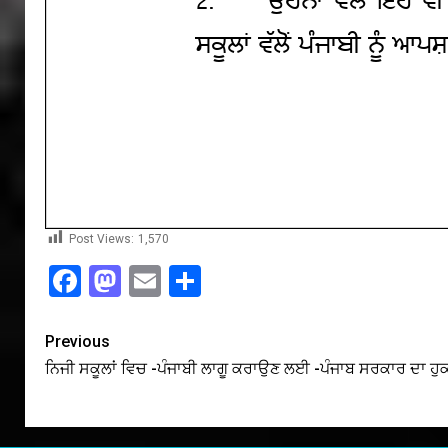
Post Views:
1,570
Facebook
Mastodon
Email
Share
Previous
ਨਿਜੀ ਸਕੂਲਾਂ ਵਿਚ -ਪੰਜਾਬੀ ਲਾਗੂ ਕਰਾਉਣ ਲਈ -ਪੰਜਾਬ ਸਰਕਾਰ ਦਾ ਹੁ