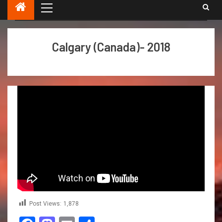
‘ਦਸਮੇਸ਼ ਕਲਾ ਕੇਂਦਰ ਗੁਰਦਵਾਰਾ’ ਕੈਲਗਰੀ
Calgary (Canada)- 2018
Post Views:
1,878