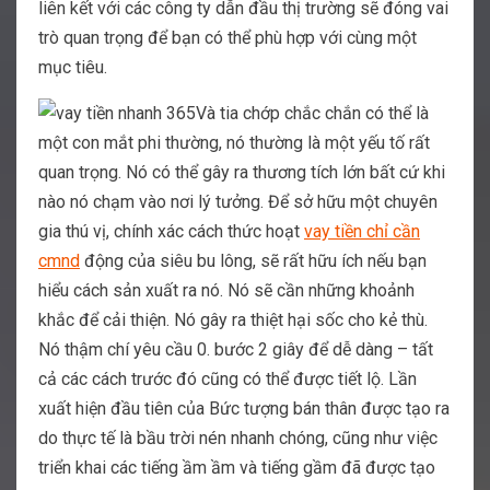
liên kết với các công ty dẫn đầu thị trường sẽ đóng vai
trò quan trọng để bạn có thể phù hợp với cùng một
mục tiêu.
Và tia chớp chắc chắn có thể là
một con mắt phi thường, nó thường là một yếu tố rất
quan trọng. Nó có thể gây ra thương tích lớn bất cứ khi
nào nó chạm vào nơi lý tưởng. Để sở hữu một chuyên
gia thú vị, chính xác cách thức hoạt
vay tiền chỉ cần
cmnd
động của siêu bu lông, sẽ rất hữu ích nếu bạn
hiểu cách sản xuất ra nó. Nó sẽ cần những khoảnh
khắc để cải thiện. Nó gây ra thiệt hại sốc cho kẻ thù.
Nó thậm chí yêu cầu 0. bước 2 giây để dễ dàng – tất
cả các cách trước đó cũng có thể được tiết lộ. Lần
xuất hiện đầu tiên của Bức tượng bán thân được tạo ra
do thực tế là bầu trời nén nhanh chóng, cũng như việc
triển khai các tiếng ầm ầm và tiếng gầm đã được tạo