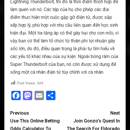
Lightning Thunderbolt, thì đó là thời điểm thích hợp để
làm quen với nó. Các tệp của họ cho phép các địa
điểm thực hiện một cuộc gặp gỡ điện tử, được sắp
xếp hợp lý, phù hợp với nhu cầu liên quan đến học sinh
hiện đại. Một tia tăng áp có thể gây hại cho con mồi, vì
vậy bạn có thể làm tổ chức từ thiện phi lợi nhuận gây
sốc lớn, do đó, điều quan trọng là phải tự tìm hiểu về
các yếu tố khác nhau của sự kiện. Ngoài bóng râm của
Super Thunderbolt của bạn, nó còn được sử dụng để
sống một cá nhân điện tử tùy chỉnh với cá nhân.
Post Views:
509
Facebook
Mastodon
Email
Share
Previous
Next
Use This Online Betting
Join Gonzo’s Quest In
Odds Calculator To
The Search For Eldorado