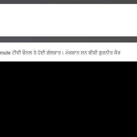
e unmute ਟੀਵੀ ਚੈਨਲ ਤੇ ਹੋਈ ਗੱਲਬਾਤ। ਮੇਜ਼ਬਾਨ ਸਨ ਬੀਬੀ ਗੁਰਨੀਤ ਕੌਰ