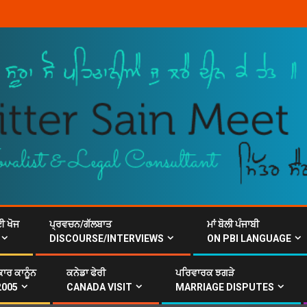
ਈ ਖੋਜ
ਪ੍ਰਵਚਨ/ਗੱਲਬਾਤ
ਮਾਂ ਬੋਲੀ ਪੰਜਾਬੀ
DISCOURSE/INTERVIEWS
ON PBI LANGUAGE
ਾਰ ਕਾਨੂੰਨ
ਕਨੇਡਾ ਫੇਰੀ
ਪਰਿਵਾਰਕ ਝਗੜੇ
2005
CANADA VISIT
MARRIAGE DISPUTES