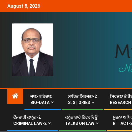
August 8, 2026
ਜਾਣ-ਪਹਿਚਾਣ
ਸਾਹਿਤ ਸਿਰਜਣਾ-2
ਸਿਰਜਣਾ ਤੇ ਹੋ
BIO-DATA
S. STORIES
RESEARCH
ਫੌਜਦਾਰੀ ਕਾਨੂੰਨ-2
ਕਨੂੰਨ ਬਾਰੇ ਇੰਟਰਵਿਊ
ਸੂਚਨਾ ਅਧਿਕ
CRIMINAL LAW-2
TALKS ON LAW
RTI ACT-