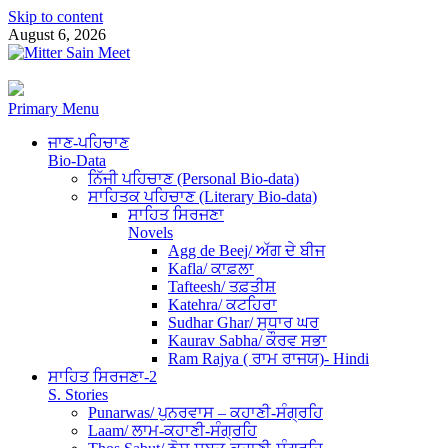
Skip to content
August 6, 2026
Primary Menu
ਜਾਣ-ਪਹਿਚਾਣ
Bio-Data
ਨਿੱਜੀ ਪਹਿਚਾਣ (Personal Bio-data)
ਸਾਹਿਤਕ ਪਹਿਚਾਣ (Literary Bio-data)
ਸਾਹਿਤ ਸਿਰਜਣਾ
Novels
Agg de Beej/ ਅੱਗ ਦੇ ਬੀਜ
Kafla/ ਕਾਫ਼ਲਾ
Tafteesh/ ਤਫ਼ਤੀਸ਼
Katehra/ ਕਟਹਿਰਾ
Sudhar Ghar/ ਸੁਧਾਰ ਘਰ
Kaurav Sabha/ ਕੌਰਵ ਸਭਾ
Ram Rajya ( ਰਾਮ ਰਾਜਯ)- Hindi
ਸਾਹਿਤ ਸਿਰਜਣਾ-2
S. Stories
Punarwas/ ਪੁਨਰਵਾਸ – ਕਹਾਣੀ-ਸੰਗ੍ਰਹਿ
Laam/ ਲਾਮ-ਕਹਾਣੀ-ਸੰਗ੍ਰਹਿ