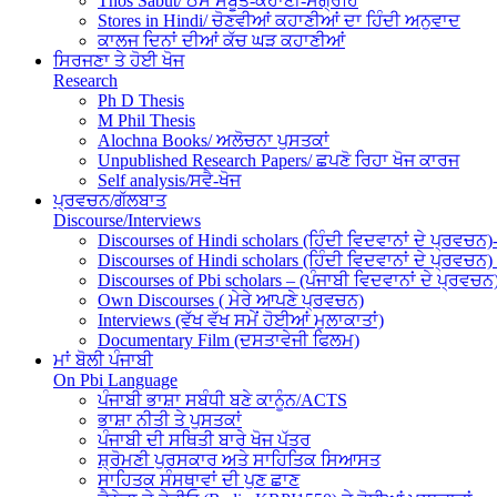
Thos Sabut/ ਠੋਸ ਸਬੂਤ-ਕਹਾਣੀ-ਸੰਗ੍ਰਹਿ
Stores in Hindi/ ਚੋਣਵੀਆਂ ਕਹਾਣੀਆਂ ਦਾ ਹਿੰਦੀ ਅਨੁਵਾਦ
ਕਾਲਜ ਦਿਨਾਂ ਦੀਆਂ ਕੱਚ ਘੜ ਕਹਾਣੀਆਂ
ਸਿਰਜਣਾ ਤੇ ਹੋਈ ਖੋਜ
Research
Ph D Thesis
M Phil Thesis
Alochna Books/ ਅਲੋਚਨਾ ਪੁਸਤਕਾਂ
Unpublished Research Papers/ ਛਪਣੋ ਰਿਹਾ ਖੋਜ ਕਾਰਜ
Self analysis/ਸਵੈ-ਖੋਜ
ਪ੍ਰਵਚਨ/ਗੱਲਬਾਤ
Discourse/Interviews
Discourses of Hindi scholars (ਹਿੰਦੀ ਵਿਦਵਾਨਾਂ ਦੇ ਪ੍ਰਵਚਨ)
Discourses of Hindi scholars (ਹਿੰਦੀ ਵਿਦਵਾਨਾਂ ਦੇ ਪ੍ਰਵਚਨ)
Discourses of Pbi scholars – (ਪੰਜਾਬੀ ਵਿਦਵਾਨਾਂ ਦੇ ਪ੍ਰਵਚਨ
Own Discourses ( ਮੇਰੇ ਆਪਣੇ ਪ੍ਰਵਚਨ)
Interviews (ਵੱਖ ਵੱਖ ਸਮੇਂ ਹੋਈਆਂ ਮੁਲਾਕਾਤਾਂ)
Documentary Film (ਦਸਤਾਵੇਜੀ ਫਿਲਮ)
ਮਾਂ ਬੋਲੀ ਪੰਜਾਬੀ
On Pbi Language
ਪੰਜਾਬੀ ਭਾਸ਼ਾ ਸਬੰਧੀ ਬਣੇ ਕਾਨੂੰਨ/ACTS
ਭਾਸ਼ਾ ਨੀਤੀ ਤੇ ਪੁਸਤਕਾਂ
ਪੰਜਾਬੀ ਦੀ ਸਥਿਤੀ ਬਾਰੇ ਖੋਜ ਪੱਤਰ
ਸ਼੍ਰੋਮਣੀ ਪੁਰਸਕਾਰ ਅਤੇ ਸਾਹਿਤਿਕ ਸਿਆਸਤ
ਸਾਹਿਤਕ ਸੰਸਥਾਵਾਂ ਦੀ ਪੁਣ ਛਾਣ