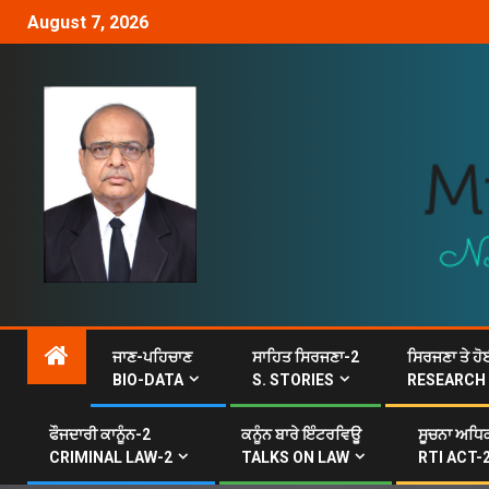
August 7, 2026
ਜਾਣ-ਪਹਿਚਾਣ
ਸਾਹਿਤ ਸਿਰਜਣਾ-2
ਸਿਰਜਣਾ ਤੇ ਹੋ
BIO-DATA
S. STORIES
RESEARCH
ਫੌਜਦਾਰੀ ਕਾਨੂੰਨ-2
ਕਨੂੰਨ ਬਾਰੇ ਇੰਟਰਵਿਊ
ਸੂਚਨਾ ਅਧਿਕ
CRIMINAL LAW-2
TALKS ON LAW
RTI ACT-