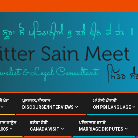
ਈ ਖੋਜ
ਪ੍ਰਵਚਨ/ਗੱਲਬਾਤ
ਮਾਂ ਬੋਲੀ ਪੰਜਾਬੀ
DISCOURSE/INTERVIEWS
ON PBI LANGUAGE
ਾਰ ਕਾਨੂੰਨ
ਕਨੇਡਾ ਫੇਰੀ
ਪਰਿਵਾਰਕ ਝਗੜੇ
2005
CANADA VISIT
MARRIAGE DISPUTES