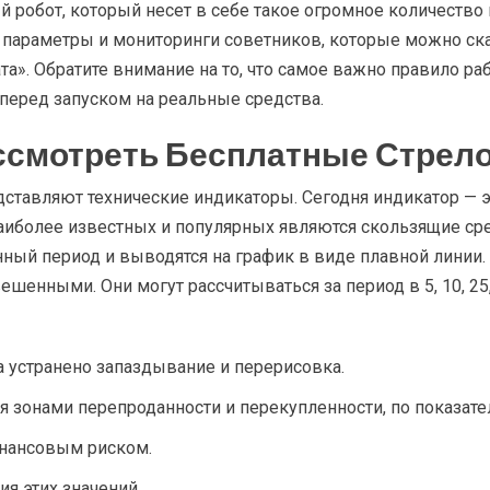
 робот, который несет в себе такое огромное количество н
, параметры и мониторинги советников, которые можно ска
та». Обратите внимание на то, что самое важно правило р
перед запуском на реальные средства.
ссмотреть Бесплатные Стрел
ставляют технические индикаторы. Сегодня индикатор — 
аиболее известных и популярных являются скользящие сред
нный период и выводятся на график в виде плавной линии
нными. Они могут рассчитываться за период в 5, 10, 25, 5
 устранено запаздывание и перерисовка.
я зонами перепроданности и перекупленности, по показател
инансовым риском.
я этих значений.