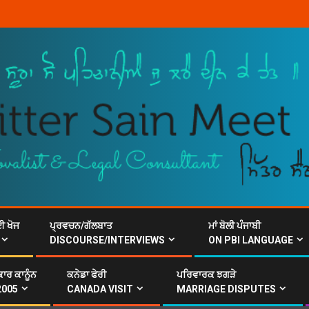
ਈ ਖੋਜ
ਪ੍ਰਵਚਨ/ਗੱਲਬਾਤ
ਮਾਂ ਬੋਲੀ ਪੰਜਾਬੀ
DISCOURSE/INTERVIEWS
ON PBI LANGUAGE
ਾਰ ਕਾਨੂੰਨ
ਕਨੇਡਾ ਫੇਰੀ
ਪਰਿਵਾਰਕ ਝਗੜੇ
2005
CANADA VISIT
MARRIAGE DISPUTES