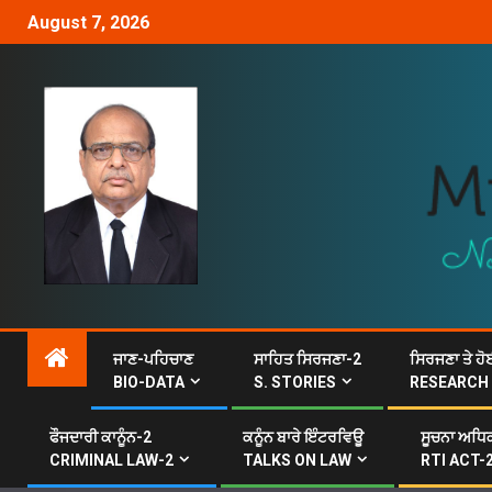
August 7, 2026
ਜਾਣ-ਪਹਿਚਾਣ
ਸਾਹਿਤ ਸਿਰਜਣਾ-2
ਸਿਰਜਣਾ ਤੇ ਹੋ
BIO-DATA
S. STORIES
RESEARCH
ਫੌਜਦਾਰੀ ਕਾਨੂੰਨ-2
ਕਨੂੰਨ ਬਾਰੇ ਇੰਟਰਵਿਊ
ਸੂਚਨਾ ਅਧਿਕ
CRIMINAL LAW-2
TALKS ON LAW
RTI ACT-