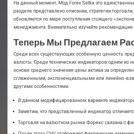
На данный момент, Мод Forex Setka это единственный
разделе представлено описание, стратегии торговли
обновляется по мере поступления стоящего «экспона
менеджмента. Внимательно изучайте рекомендации 
Теперь Мы Предлагаем Ра
Среди всех существующих особенную ценность пред
валюты. Среди технических индикаторов одним из н
основе среднего значения цены актива за определе
сглаженными, экспоненциальными или линейно-взвеше
другими особенностями.
В данном модифицированном варианте индикатора
Заметим, что представленный индикатор отличаетс
Торговля на валютном рынке Форекс связана с ф
После этого CHV отображает фактические изменени