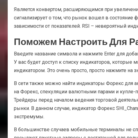
Является конвертом, расширяющимся при увеличении
сигнализирует о том, что рынок вошел в состояние 
зависимости от показателей. RSI – невероятный инд
Поможем Настроить Для Р
Введите название символа и нажмите Enter для доба
У вас будет доступ к списку индикаторов, которые м
индикатором. Это очень просто, просто нажмите на зн
В сети также можно найти индикаторы Форекс для а
на Форекс, спекуляции валютными парами и купле-
Трейдеры перед началом ведения торговой деятельн
рынки. В данном случае, индикатор Форекс SHI_Cha
экстремумы.
В большинстве случаев мобильные терминалы не спо
посылают пакетные запросы с достаточной для полно