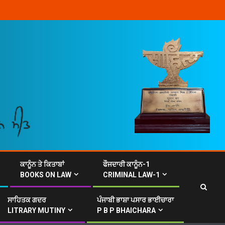
ਕਾਨੂੰਨ ਤੇ ਕਿਤਾਬਾਂ
ਫੌਜਦਾਰੀ ਕਾਨੂੰਨ-1
BOOKS ON LAW
CRIMINAL LAW-1
ਸਾਹਿਤਕ ਗਦਰ
ਪੰਜਾਬੀ ਭਾਸ਼ਾ ਪਸਾਰ ਭਾਈਚਾਰਾ
LITRARY MUTINY
P B P BHAICHARA