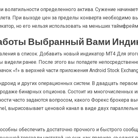
 волатильности определенного актива. Сужение начинаетс
флета. При выходе цен за пределы конверта необходимо вы
икатор, но его нельзя использовать на меньших таймфрейм
аботы Выбранный Вами Инди
вления в список. Добавить новый индикатор MT4 Для этого 
ы видели ранее. После этого вы попадете непосредственно
ачок «f» в верхней части приложения Android Stock Exchang
ндроид и других операционных систем. В двадцать перво
продаже бинарных опционов. Состоит из многочисленных и
ости часто задаются вопросом, какого Форекс брокера вы
nnel, вырисовывает ценовой канал в виде двух параллел
собны обеспечить достаточно прочного и быстрого сообщ
ценной торговли частотой, но они, как правило, съедают 