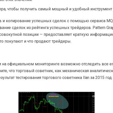
ера, чтобы получить самый мощный и удобный инструмент д
в и копирование успешных сделок с помощью сервиса MQL
ние сделок из рейтинга успешных трейдеров. Pattern Gra
ор совокупной позиции — предоставляет краткую информа
то покупают и что продают трейдеры.
и на официальном мониторинге возможно отследить все его
ните, что торговый советник, как механическая аналитич
зультат тестирования торгового советника Ilan за 2015 год.