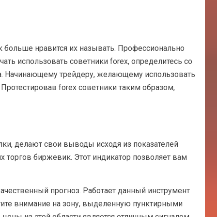
к больше нравится их называть. Профессионально
ать использовать советники forex, определитесь со
ника. Начинающему трейдеру, желающему использовать
 Протестировав forex советники таким образом,
ки, делают свои выводы исходя из показателей
х торгов биржевик. Этот индикатор позволяет вам
качественный прогноз. Работает данный инструмент
атите внимание на зону, выделенную пунктирными
д цены из этой области является отличным сигналом