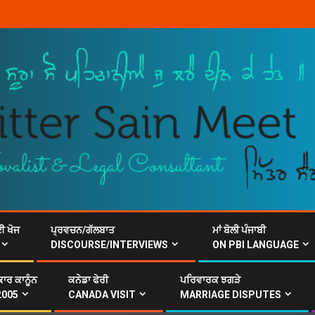
ਈ ਖੋਜ
ਪ੍ਰਵਚਨ/ਗੱਲਬਾਤ
ਮਾਂ ਬੋਲੀ ਪੰਜਾਬੀ
DISCOURSE/INTERVIEWS
ON PBI LANGUAGE
ਾਰ ਕਾਨੂੰਨ
ਕਨੇਡਾ ਫੇਰੀ
ਪਰਿਵਾਰਕ ਝਗੜੇ
2005
CANADA VISIT
MARRIAGE DISPUTES