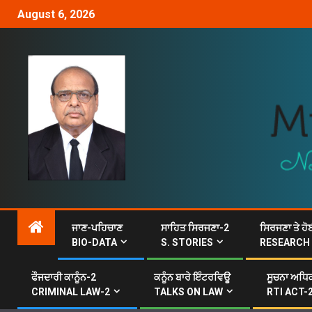
August 6, 2026
ਜਾਣ-ਪਹਿਚਾਣ
ਸਾਹਿਤ ਸਿਰਜਣਾ-2
ਸਿਰਜਣਾ ਤੇ ਹੋ
BIO-DATA
S. STORIES
RESEARCH
ਫੌਜਦਾਰੀ ਕਾਨੂੰਨ-2
ਕਨੂੰਨ ਬਾਰੇ ਇੰਟਰਵਿਊ
ਸੂਚਨਾ ਅਧਿਕ
CRIMINAL LAW-2
TALKS ON LAW
RTI ACT-