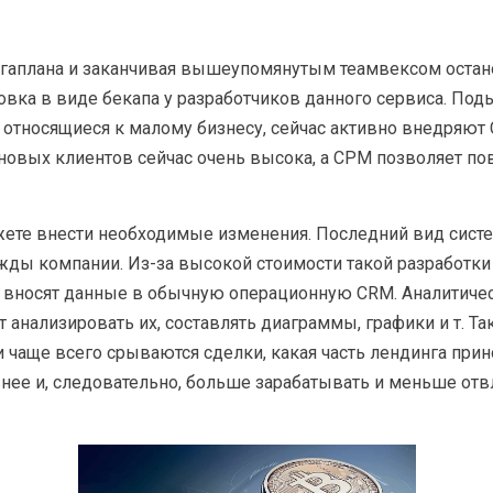
гаплана и заканчивая вышеупомянутым теамвексом останов
ховка в виде бекапа у разработчиков данного сервиса. По
относящиеся к малому бизнесу, сейчас активно внедряют 
 новых клиентов сейчас очень высока, а СРМ позволяет п
те внести необходимые изменения. Последний вид систем 
жды компании. Из-за высокой стоимости такой разработ
в и вносят данные в обычную операционную CRM. Аналитиче
т анализировать их, составлять диаграммы, графики и т. Т
и чаще всего срываются сделки, какая часть лендинга при
ее и, следовательно, больше зарабатывать и меньше отвл