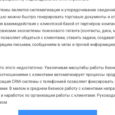
емы является систематизация и упорядочивание сведений 
ощью можно быстро генерировать торговые документы и о
взаимодействия с клиентской базой от партнёров компани
исами экосистемы поискового гиганта (контакты, диск, ме
 позволяет общаться с клиентами, ставить задачи, создава
ящим письмам, сообщениям в чатах и прочей информации, 
что этого недостаточно. Увеличивая масштабы работы бизн
оотношениями с клиентами автоматизирует процессы прода
рация CRM-системы с телефонией позволяет фиксировать в
дами. В малом и среднем бизнесе работу с клиентами напр
ет и наработок по организации работы с клиентами. Руковод
зом.