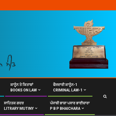
ਕਾਨੂੰਨ ਤੇ ਕਿਤਾਬਾਂ
ਫੌਜਦਾਰੀ ਕਾਨੂੰਨ-1
BOOKS ON LAW
CRIMINAL LAW-1
ਸਾਹਿਤਕ ਗਦਰ
ਪੰਜਾਬੀ ਭਾਸ਼ਾ ਪਸਾਰ ਭਾਈਚਾਰਾ
LITRARY MUTINY
P B P BHAICHARA