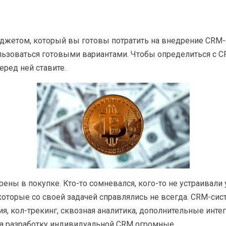
джетом, который вы готовы потратить на внедрение CRM-с
ьзоваться готовыми вариантами. Чтобы определиться с C
еред ней ставите.
ны в покупке. Кто-то сомневался, кого-то не устраивали у
которые со своей задачей справлялись не всегда. CRM-си
, кол-трекинг, сквозная аналитика, дополнительные интегр
на разработку индивидуальной CRM огромные.