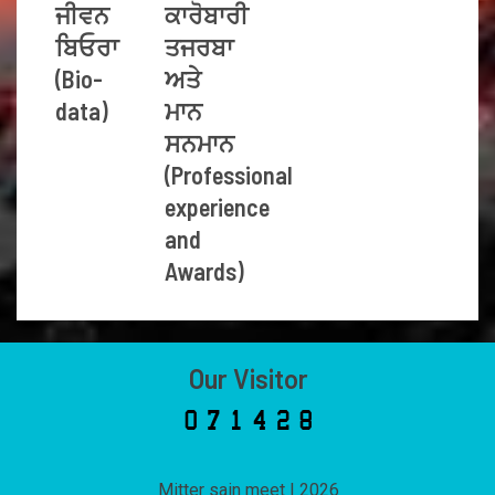
ਜੀਵਨ
ਕਾਰੋਬਾਰੀ
ਬਿਓਰਾ
ਤਜਰਬਾ
(Bio-
ਅਤੇ
data)
ਮਾਨ
ਸਨਮਾਨ
(Professional
experience
and
Awards)
Our Visitor
Mitter sain meet
|
2026