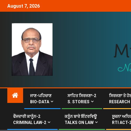
August 7, 2026
ਜਾਣ-ਪਹਿਚਾਣ
ਸਾਹਿਤ ਸਿਰਜਣਾ-2
ਸਿਰਜਣਾ ਤੇ ਹੋ
BIO-DATA
S. STORIES
RESEARCH
ਫੌਜਦਾਰੀ ਕਾਨੂੰਨ-2
ਕਨੂੰਨ ਬਾਰੇ ਇੰਟਰਵਿਊ
ਸੂਚਨਾ ਅਧਿਕ
CRIMINAL LAW-2
TALKS ON LAW
RTI ACT-