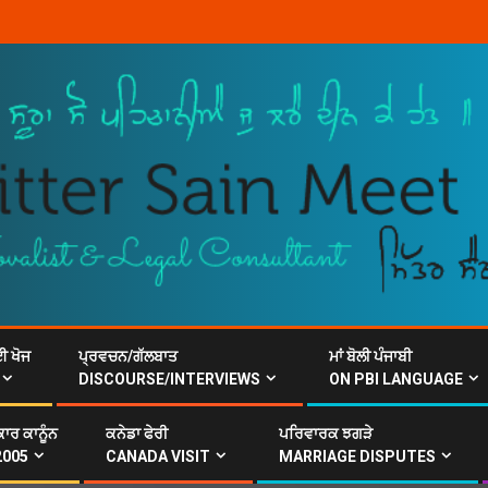
ਈ ਖੋਜ
ਪ੍ਰਵਚਨ/ਗੱਲਬਾਤ
ਮਾਂ ਬੋਲੀ ਪੰਜਾਬੀ
DISCOURSE/INTERVIEWS
ON PBI LANGUAGE
ਾਰ ਕਾਨੂੰਨ
ਕਨੇਡਾ ਫੇਰੀ
ਪਰਿਵਾਰਕ ਝਗੜੇ
2005
CANADA VISIT
MARRIAGE DISPUTES