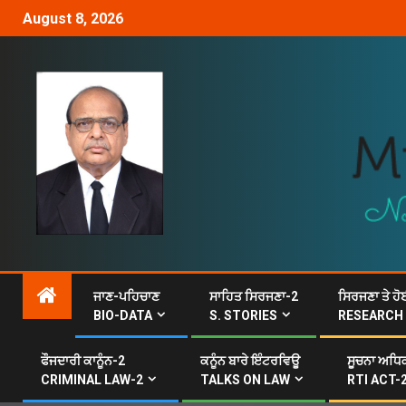
August 8, 2026
ਜਾਣ-ਪਹਿਚਾਣ
ਸਾਹਿਤ ਸਿਰਜਣਾ-2
ਸਿਰਜਣਾ ਤੇ ਹੋ
BIO-DATA
S. STORIES
RESEARCH
ਫੌਜਦਾਰੀ ਕਾਨੂੰਨ-2
ਕਨੂੰਨ ਬਾਰੇ ਇੰਟਰਵਿਊ
ਸੂਚਨਾ ਅਧਿਕ
CRIMINAL LAW-2
TALKS ON LAW
RTI ACT-