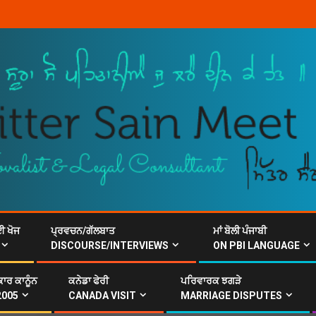
ਈ ਖੋਜ
ਪ੍ਰਵਚਨ/ਗੱਲਬਾਤ
ਮਾਂ ਬੋਲੀ ਪੰਜਾਬੀ
DISCOURSE/INTERVIEWS
ON PBI LANGUAGE
ਾਰ ਕਾਨੂੰਨ
ਕਨੇਡਾ ਫੇਰੀ
ਪਰਿਵਾਰਕ ਝਗੜੇ
2005
CANADA VISIT
MARRIAGE DISPUTES