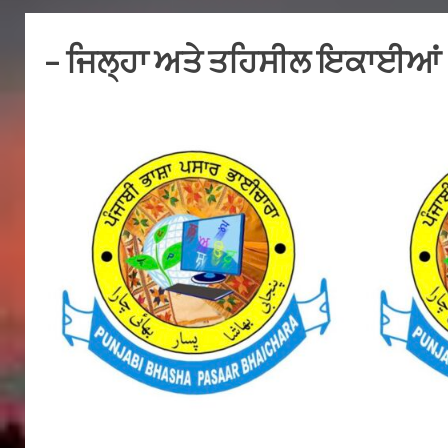
– ਜਿਲ੍ਹਾ ਅਤੇ ਤਹਿਸੀਲ ਇਕਾਈਆਂ