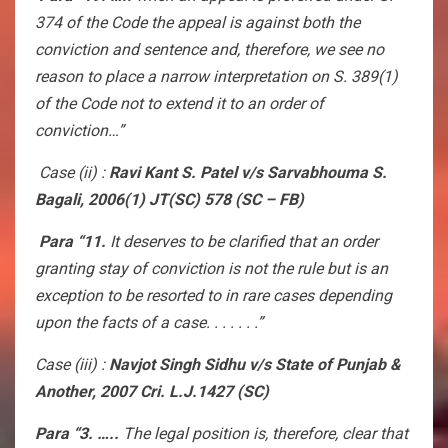
374 of the Code the appeal is against both the
conviction and sentence and, therefore, we see no
reason to place a narrow interpretation on S. 389(1)
of the Code not to extend it to an order of
conviction…”
Case (ii) :
Ravi Kant S. Patel v/s Sarvabhouma S.
Bagali, 2006(1) JT(SC) 578 (SC – FB)
Para “11.
It deserves to be clarified that an order
granting stay of conviction is not the rule but is an
exception to be resorted to in rare cases depending
upon the facts of a case. . . . . . .”
Case (iii) :
Navjot Singh Sidhu v/s State of Punjab &
Another, 2007 Cri. L.J.1427 (SC)
Para “3. …..
The legal position is, therefore, clear that