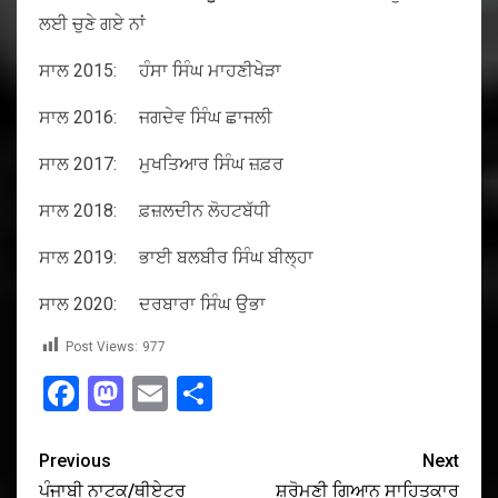
ਲਈ ਚੁਣੇ ਗਏ ਨਾਂ
ਸਾਲ 2015: ਹੰਸਾ ਸਿੰਘ ਮਾਹਣੀਖੇੜਾ
ਸਾਲ 2016: ਜਗਦੇਵ ਸਿੰਘ ਛਾਜਲੀ
ਸਾਲ 2017: ਮੁਖਤਿਆਰ ਸਿੰਘ ਜ਼ਫ਼ਰ
ਸਾਲ 2018: ਫ਼ਜ਼ਲਦੀਨ ਲੋਹਟਬੱਧੀ
ਸਾਲ 2019: ਭਾਈ ਬਲਬੀਰ ਸਿੰਘ ਬੀਲ੍ਹਾ
ਸਾਲ 2020: ਦਰਬਾਰਾ ਸਿੰਘ ਉਭਾ
Post Views:
977
Facebook
Mastodon
Email
Share
Previous
Next
ਪੰਜਾਬੀ ਨਾਟਕ/ਥੀਏਟਰ
ਸ਼੍ਰੋਮਣੀ ਗਿਆਨ ਸਾਹਿਤਕਾਰ