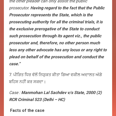
the other pleader can only assist the public
prosecutor.
Having regard to the fact that the Public
Prosecutor represents the State, which is the
prosecuting authority for all the criminal trials, it is
the exclusive prerogative of the State to conduct
such prosecution through its agent viz., the public
prosecutor and, therefore, no other person much
less any other advocate has any locus or any right to
plead on behalf of the prosecution and conduct the
case.”
7. ਪੀੜਿਤ ਧਿਰ ਵੱਲੋਂ ਨਿਯੁਕਤ ਕੀਤਾ ਗਿਆ ਵਕੀਲ ਅਦਾਲਤ ਅੱਗੇ
ਬਹਿਸ ਨਹੀਂ ਕਰ ਸਕਦਾ।
Case :
Manmohan Lal Sachdev v/s State, 2000 (2)
RCR Criminal 523 (Delhi – HC)
Facts of the case