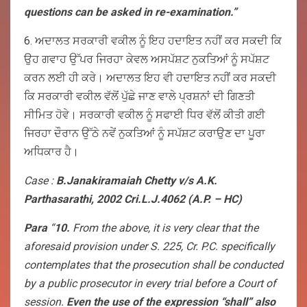
questions can be asked in re-examination.”
6. ਅਦਾਲਤ ਸਰਕਾਰੀ ਵਕੀਲ ਨੂੰ ਇਹ ਹਦਾਇਤ ਨਹੀਂ ਕਰ ਸਕਦੀ ਕਿ
ਉਹ ਗਵਾਹ ਉੱਪਰ ਜਿਰਹਾ ਕੇਵਲ ਅਸਪੱਸ਼ਟ ਨੁਕਤਿਆਂ ਨੂੰ ਸਪੱਸ਼ਟ
ਕਰਨ ਲਈ ਹੀ ਕਰੇ। ਅਦਾਲਤ ਇਹ ਵੀ ਹਦਾਇਤ ਨਹੀਂ ਕਰ ਸਕਦੀ
ਕਿ ਸਰਕਾਰੀ ਵਕੀਲ ਵੱਲੋਂ ਪੁੱਛੇ ਜਾਣ ਵਾਲੇ ਪ੍ਰਸ਼ਨਾਂ ਦੀ ਗਿਣਤੀ
ਸੀਮਿਤ ਹੋਵੇ। ਸਰਕਾਰੀ ਵਕੀਲ ਨੂੰ ਸਫਾਈ ਧਿਰ ਵੱਲੋਂ ਕੀਤੀ ਗਈ
ਜਿਰਹਾ ਦੌਰਾਨ ਉੱਠੇ ਨਵੇਂ ਨੁਕਤਿਆਂ ਨੂੰ ਸਪੱਸ਼ਟ ਕਰਾਉਣ ਦਾ ਪੂਰਾ
ਅਧਿਕਾਰ ਹੈ।
Case :
B.Janakiramaiah Chetty v/s A.K.
Parthasarathi, 2002 Cri.L.J.4062 (A.P. – HC)
Para
“
10.
From the above, it is very clear that the
aforesaid provision under S. 225, Cr. P.C. specifically
contemplates that the prosecution shall be conducted
by a public prosecutor in every trial before a Court of
session.
Even the use of the expression “shall” also