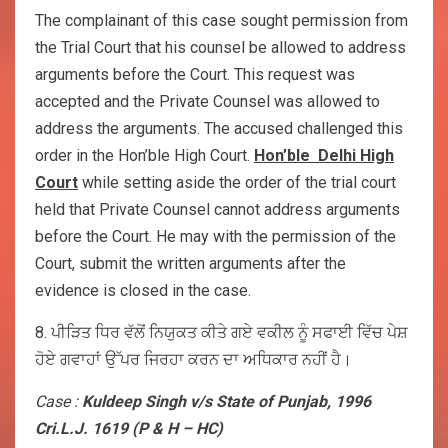
The complainant of this case sought permission from
the Trial Court that his counsel be allowed to address
arguments before the Court. This request was
accepted and the Private Counsel was allowed to
address the arguments. The accused challenged this
order in the Hon’ble High Court.
Hon’ble Delhi High
Court
while setting aside the order of the trial court
held that Private Counsel cannot address arguments
before the Court. He may with the permission of the
Court, submit the written arguments after the
evidence is closed in the case.
8. ਪੀੜਿਤ ਧਿਰ ਵੱਲੋਂ ਨਿਯੁਕਤ ਕੀਤੇ ਗਏ ਵਕੀਲ ਨੂੰ ਸਫਾਈ ਵਿੱਚ ਪੇਸ਼
ਹੋਏ ਗਵਾਹਾਂ ਉੱਪਰ ਜਿਰਹਾ ਕਰਨ ਦਾ ਅਧਿਕਾਰ ਨਹੀਂ ਹੈ।
Case :
Kuldeep Singh v/s State of Punjab, 1996
Cri.L.J. 1619 (P & H – HC)