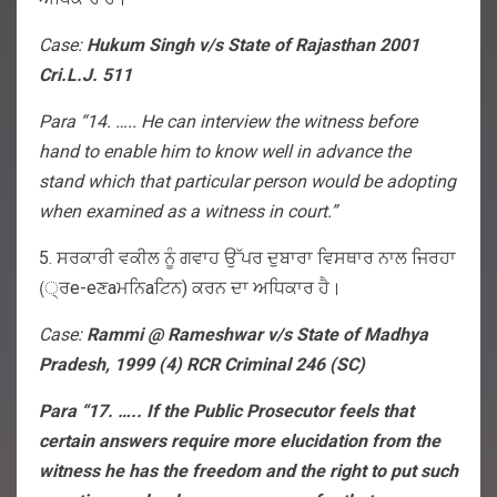
Case:
Hukum Singh v/s State of Rajasthan 2001
Cri.L.J. 511
Para “14. ….. He can interview the witness before
hand to enable him to know well in advance the
stand which that particular person would be adopting
when examined as a witness in court.”
5. ਸਰਕਾਰੀ ਵਕੀਲ ਨੂੰ ਗਵਾਹ ਉੱਪਰ ਦੁਬਾਰਾ ਵਿਸਥਾਰ ਨਾਲ ਜਿਰਹਾ
(੍ਰe-eਣaਮਨਿaਟਿਨ) ਕਰਨ ਦਾ ਅਧਿਕਾਰ ਹੈ।
Case:
Rammi @ Rameshwar v/s State of Madhya
Pradesh, 1999 (4) RCR Criminal 246 (SC)
Para “17. ….. If the Public Prosecutor feels that
certain answers require more elucidation from the
witness he has the freedom and the right to put such