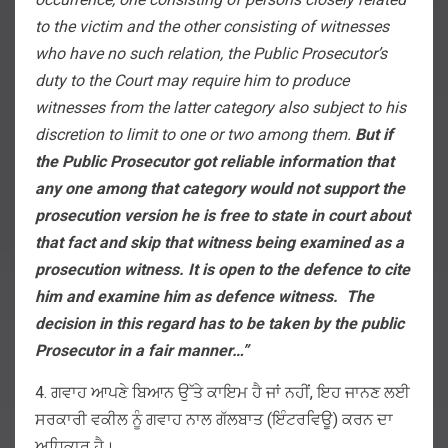
to the victim and the other consisting of witnesses
who have no such relation, the Public Prosecutor’s
duty to the Court may require him to produce
witnesses from the latter category also subject to his
discretion to limit to one or two among them.
But if
the Public Prosecutor got reliable information that
any one among that category would not support the
prosecution version he is free to state in court about
that fact and skip that witness being examined as a
prosecution witness. It is open to the defence to cite
him and examine him as defence witness. The
decision in this regard has to be taken by the public
Prosecutor in a fair manner…”
4. ਗਵਾਹ ਆਪਣੇ ਬਿਆਨ ਉੱਤੇ ਕਾਇਮ ਹੈ ਜਾਂ ਨਹੀਂ, ਇਹ ਜਾਨਣ ਲਈ
ਸਰਕਾਰੀ ਵਕੀਲ ਨੂੰ ਗਵਾਹ ਨਾਲ ਗੱਲਬਾਤ (ਇੰਟਰਵਿਊ) ਕਰਨ ਦਾ
ਅਧਿਕਾਰ ਹੈ।