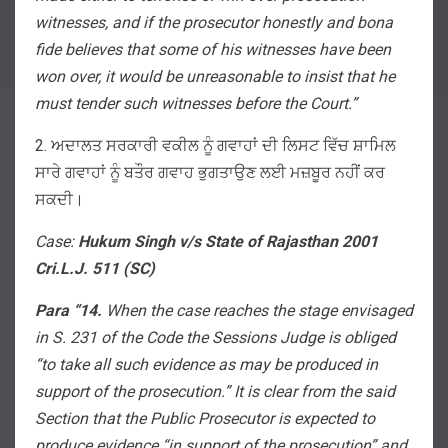
witnesses, and if the prosecutor honestly and bona
fide believes that some of his witnesses have been
won over, it would be unreasonable to insist that he
must tender such witnesses before the Court.”
2. ਅਦਾਲਤ ਸਰਕਾਰੀ ਵਕੀਲ ਨੂੰ ਗਵਾਹਾਂ ਦੀ ਲਿਸਟ ਵਿੱਚ ਸ਼ਾਮਿਲ
ਸਾਰੇ ਗਵਾਹਾਂ ਨੂੰ ਬਤੌਰ ਗਵਾਹ ਭੁਗਤਾਉਣ ਲਈ ਮਜ਼ਬੂਰ ਨਹੀਂ ਕਰ
ਸਕਦੀ।
Case:
Hukum Singh v/s State of Rajasthan 2001
Cri.L.J. 511 (SC)
Para “14.
When the case reaches the stage envisaged
in S. 231 of the Code the Sessions Judge is obliged
“to take all such evidence as may be produced in
support of the prosecution.” It is clear from the said
Section that the Public Prosecutor is expected to
produce evidence “in support of the prosecution” and