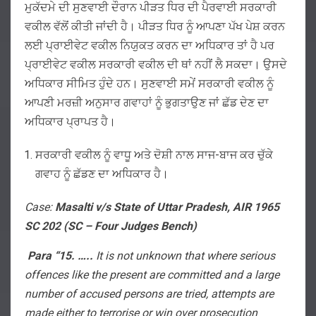
ਮੁਕੱਦਮੇ ਦੀ ਸੁਣਵਾਈ ਦੌਰਾਨ ਪੀੜਤ ਧਿਰ ਦੀ ਪੈਰਵਾਈ ਸਰਕਾਰੀ
ਵਕੀਲ ਵੱਲੋਂ ਕੀਤੀ ਜਾਂਦੀ ਹੈ। ਪੀੜਤ ਧਿਰ ਨੂੰ ਆਪਣਾ ਪੱਖ ਪੇਸ਼ ਕਰਨ
ਲਈ ਪ੍ਰਾਈਵੇਟ ਵਕੀਲ ਨਿਯੁਕਤ ਕਰਨ ਦਾ ਅਧਿਕਾਰ ਤਾਂ ਹੈ ਪਰ
ਪ੍ਰਾਈਵੇਟ ਵਕੀਲ ਸਰਕਾਰੀ ਵਕੀਲ ਦੀ ਥਾਂ ਨਹੀਂ ਲੈ ਸਕਦਾ। ਉਸਦੇ
ਅਧਿਕਾਰ ਸੀਮਿਤ ਹੁੰਦੇ ਹਨ। ਸੁਣਵਾਈ ਸਮੇਂ ਸਰਕਾਰੀ ਵਕੀਲ ਨੂੰ
ਆਪਣੀ ਮਰਜ਼ੀ ਅਨੁਸਾਰ ਗਵਾਹਾਂ ਨੂੰ ਭੁਗਤਾਉਣ ਜਾਂ ਛੱਡ ਦੇਣ ਦਾ
ਅਧਿਕਾਰ ਪ੍ਰਾਪਤ ਹੈ।
ਸਰਕਾਰੀ ਵਕੀਲ ਨੂੰ ਵਾਧੂ ਅਤੇ ਦੋਸ਼ੀ ਨਾਲ ਸਾਜ-ਬਾਜ ਕਰ ਚੁੱਕੇ
ਗਵਾਹ ਨੂੰ ਛੱਡਣ ਦਾ ਅਧਿਕਾਰ ਹੈ।
Case:
Masalti v/s State of Uttar Pradesh, AIR 1965
SC 202 (SC – Four Judges Bench)
Para “15. …..
It is not unknown that where serious
offences like the present are committed and a large
number of accused persons are tried, attempts are
made either to terrorise or win over prosecution