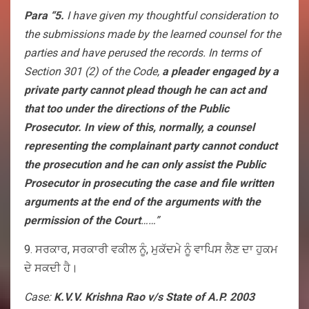
Para “5.
I have given my thoughtful consideration to
the submissions made by the learned counsel for the
parties and have perused the records. In terms of
Section 301 (2) of the Code,
a pleader engaged by a
private party cannot plead though he can act and
that too under the directions of the Public
Prosecutor. In view of this, normally, a counsel
representing the complainant party cannot conduct
the prosecution and he can only assist the Public
Prosecutor in prosecuting the case and file written
arguments at the end of the arguments with the
permission of the Court
……”
9. ਸਰਕਾਰ, ਸਰਕਾਰੀ ਵਕੀਲ ਨੂੰ, ਮੁਕੱਦਮੇ ਨੂੰ ਵਾਪਿਸ ਲੈਣ ਦਾ ਹੁਕਮ
ਦੇ ਸਕਦੀ ਹੈ।
Case:
K.V.V. Krishna Rao v/s State of A.P. 2003