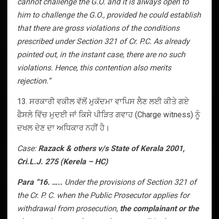
cannot challenge the G.O. and it is always open to
him to challenge the G.O., provided he could establish
that there are gross violations of the conditions
prescribed under Section 321 of Cr. P.C. As already
pointed out, in the instant case, there are no such
violations. Hence, this contention also merits
rejection.”
13. ਸਰਕਾਰੀ ਵਕੀਲ ਵੱਲੋਂ ਮੁਕੱਦਮਾ ਵਾਪਿਸ ਲੈਣ ਲਈ ਕੀਤੇ ਗਏ
ਫੈਸਲੇ ਵਿੱਚ ਮੁਦਈ ਜਾਂ ਕਿਸੇ ਪੀੜਿਤ ਗਵਾਹ (Charge witness) ਨੂੰ
ਦਖਲ ਦੇਣ ਦਾ ਅਧਿਕਾਰ ਨਹੀਂ ਹੈ।
Case:
Razack & others v/s State of Kerala 2001,
Cri.L.J. 275 (Kerela – HC)
Para “16. …..
Under the provisions of Section 321 of
the Cr. P. C. when the Public Prosecutor applies for
withdrawal from prosecution,
the complainant or the