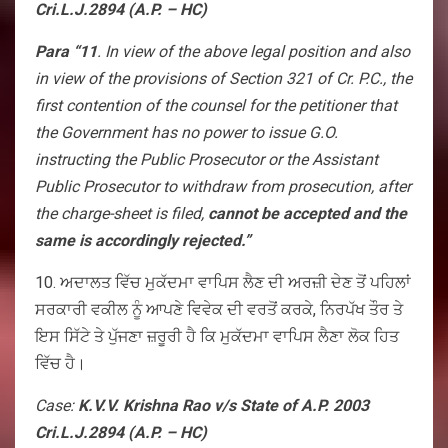
Cri.L.J.2894 (A.P. – HC)
Para “11
. In view of the above legal position and also
in view of the provisions of Section 321 of Cr. P.C., the
first contention of the counsel for the petitioner that
the Government has no power to issue G.O.
instructing the Public Prosecutor or the Assistant
Public Prosecutor to withdraw from prosecution, after
the charge-sheet is filed,
cannot be accepted and the
same is accordingly rejected.”
10. ਅਦਾਲਤ ਵਿੱਚ ਮੁਕੱਦਮਾ ਵਾਪਿਸ ਲੈਣ ਦੀ ਅਰਜ਼ੀ ਦੇਣ ਤੋਂ ਪਹਿਲਾਂ
ਸਰਕਾਰੀ ਵਕੀਲ ਨੂੰ ਆਪਣੇ ਵਿਵੇਕ ਦੀ ਵਰਤੋਂ ਕਰਕੇ, ਨਿਰਪੱਖ ਤੌਰ ਤੇ
ਇਸ ਸਿੱਟੇ ਤੇ ਪੁੱਜਣਾ ਜ਼ਰੂਰੀ ਹੈ ਕਿ ਮੁਕੱਦਮਾ ਵਾਪਿਸ ਲੈਣਾ ਲੋਕ ਹਿਤ
ਵਿੱਚ ਹੈ।
Case:
K.V.V. Krishna Rao v/s State of A.P. 2003
Cri.L.J.2894 (A.P. – HC)