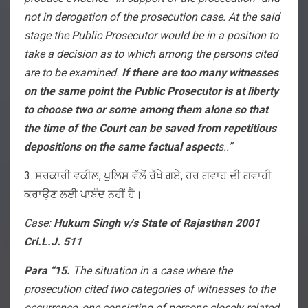
not in derogation of the prosecution case. At the said
stage the Public Prosecutor would be in a position to
take a decision as to which among the persons cited
are to be examined.
If there are too many witnesses
on the same point the Public Prosecutor is at liberty
to choose two or some among them alone so that
the time of the Court can be saved from repetitious
depositions on the same factual aspect
s..”
3. ਸਰਕਾਰੀ ਵਕੀਲ, ਪੁਲਿਸ ਵੱਲੋਂ ਰੱਖੇ ਗਏ, ਹਰ ਗਵਾਹ ਦੀ ਗਵਾਹੀ
ਕਰਾਉਣ ਲਈ ਪਾਬੰਦ ਨਹੀਂ ਹੈ।
Case:
Hukum Singh v/s State of Rajasthan 2001
Cri.L.J. 511
Para “15.
The situation in a case where the
prosecution cited two categories of witnesses to the
occurrence, one consisting of persons closely related