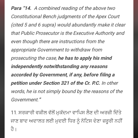
Para “14.
A combined reading of the above two
Constitutional Bench judgments of the Apex Court
(cited 5 and 6 supra) would abundantly make it clear
that Public Prosecutor is the Executive Authority and
even though there are instructions from the
appropriate Government to withdraw from
prosecuting the case,
he has to apply his mind
independently notwithstanding any reasons
accorded by Government, if any, before filing a
petition under Section 321 of the Cr. P.C.
In other
words, he is not simply bound by the reasons of the
Government.
”
11. ਸਰਕਾਰੀ ਵਕੀਲ ਵੱਲੋਂ ਮੁਕੱਦਮਾ ਵਾਪਿਸ ਲੈਣ ਦੀ ਅਰਜ਼ੀ ਦਿੱਤੇ
ਜਾਣ ਬਾਦ ਅਦਾਲਤ ਲਈ ਮੁਦਈ ਧਿਰ ਨੂੰ ਨੋਟਿਸ ਦੇਣਾ ਜ਼ਰੂਰੀ ਨਹੀਂ
ਹੈ।