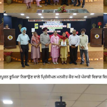
ਤਵਪੂਰਨ ਭੂਮਿਕਾ ਨਿਭਾਉਣ ਵਾਲੇ ਪ੍ਰਿੰਸੀਪਲ ਮਨਜੀਤ ਕੌਰ ਅਤੇ ਪੰਜਾਬੀ ਵਿਭਾਗ