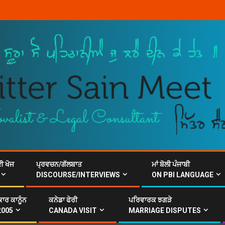
ਈ ਖੋਜ
ਪ੍ਰਵਚਨ/ਗੱਲਬਾਤ
ਮਾਂ ਬੋਲੀ ਪੰਜਾਬੀ
DISCOURSE/INTERVIEWS
ON PBI LANGUAGE
ਾਰ ਕਾਨੂੰਨ
ਕਨੇਡਾ ਫੇਰੀ
ਪਰਿਵਾਰਕ ਝਗੜੇ
2005
CANADA VISIT
MARRIAGE DISPUTES