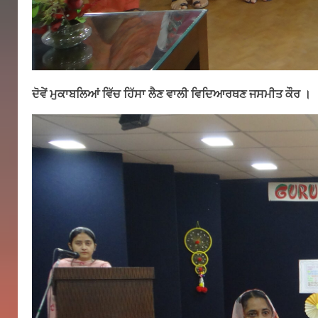
ਦੋਵੇਂ ਮੁਕਾਬਲਿਆਂ ਵਿੱਚ ਹਿੱਸਾ ਲੈਣ ਵਾਲੀ ਵਿਦਿਆਰਥਣ ਜਸਮੀਤ ਕੌਰ ।