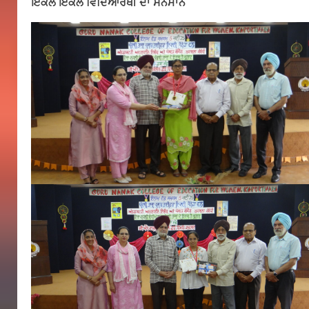
ਇਕੱਲੇ ਇਕੱਲੇ ਵਿਦਿਆਰਥੀ ਦਾ ਸਨਮਾਨ