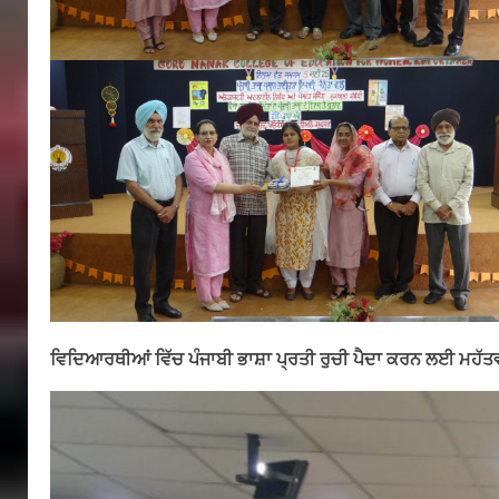
ਵਿਦਿਆਰਥੀਆਂ ਵਿੱਚ ਪੰਜਾਬੀ ਭਾਸ਼ਾ ਪ੍ਰਤੀ ਰੁਚੀ ਪੈਦਾ ਕਰਨ ਲਈ ਮਹੱ