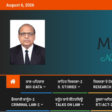
August 6, 2026
ਜਾਣ-ਪਹਿਚਾਣ
ਸਾਹਿਤ ਸਿਰਜਣਾ-2
ਸਿਰਜਣਾ ਤੇ ਹੋ
BIO-DATA
S. STORIES
RESEARCH
ਫੌਜਦਾਰੀ ਕਾਨੂੰਨ-2
ਕਨੂੰਨ ਬਾਰੇ ਇੰਟਰਵਿਊ
ਸੂਚਨਾ ਅਧਿਕ
CRIMINAL LAW-2
TALKS ON LAW
RTI ACT-