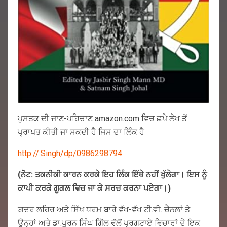
ਪੁਸਤਕ ਦੀ ਜਾਣ-ਪਹਿਚਾਣ amazon.com ਵਿਚ ਛਪੇ ਲੇਖ ਤੋਂ
ਪ੍ਰਾਪਤ ਕੀਤੀ ਜਾ ਸਕਦੀ ਹੈ ਜਿਸ ਦਾ ਲਿੰਕ ਹੈ
http://:Singh/dp/0986298794.
(ਨੋਟ: ਤਕਨੀਕੀ ਕਾਰਨ ਕਰਕੇ ਇਹ ਲਿੰਕ ਇੱਥੇ ਨਹੀਂ ਖੁੱਲੇਗਾ। ਇਸ ਨੂੰ
ਕਾਪੀ ਕਰਕੇ ਗੂਗਲ ਵਿਚ ਜਾ ਕੇ ਸਰਚ ਕਰਨਾ ਪਏਗਾ।)
ਗ਼ਦਰ ਲਹਿਰ ਅਤੇ ਸਿੱਖ ਧਰਮ ਬਾਰੇ ਵੱਖ-ਵੱਖ ਟੀ.ਵੀ. ਚੈਨਲਾਂ ਤੇ
ਉਨ੍ਹਾਂ ਅਤੇ ਡਾ.ਪੂਰਨ ਸਿੰਘ ਗਿੱਲ ਵੱਲੋਂ ਪ੍ਰਗਟਾਏ ਵਿਚਾਰਾਂ ਦੇ ਇਕ