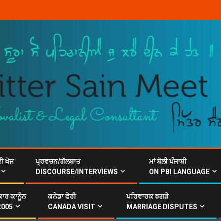
ਈ ਖੋਜ
ਪ੍ਰਵਚਨ/ਗੱਲਬਾਤ
ਮਾਂ ਬੋਲੀ ਪੰਜਾਬੀ
DISCOURSE/INTERVIEWS
ON PBI LANGUAGE
ਾਰ ਕਾਨੂੰਨ
ਕਨੇਡਾ ਫੇਰੀ
ਪਰਿਵਾਰਕ ਝਗੜੇ
2005
CANADA VISIT
MARRIAGE DISPUTES