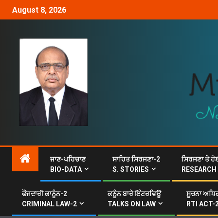
August 8, 2026
ਜਾਣ-ਪਹਿਚਾਣ
ਸਾਹਿਤ ਸਿਰਜਣਾ-2
ਸਿਰਜਣਾ ਤੇ ਹੋ
BIO-DATA
S. STORIES
RESEARCH
ਫੌਜਦਾਰੀ ਕਾਨੂੰਨ-2
ਕਨੂੰਨ ਬਾਰੇ ਇੰਟਰਵਿਊ
ਸੂਚਨਾ ਅਧਿਕ
CRIMINAL LAW-2
TALKS ON LAW
RTI ACT-