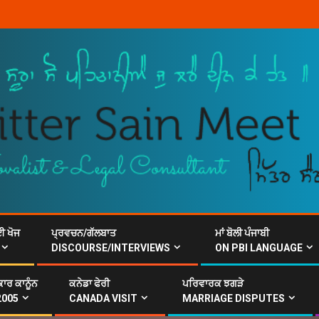
ਈ ਖੋਜ
ਪ੍ਰਵਚਨ/ਗੱਲਬਾਤ
ਮਾਂ ਬੋਲੀ ਪੰਜਾਬੀ
DISCOURSE/INTERVIEWS
ON PBI LANGUAGE
ਾਰ ਕਾਨੂੰਨ
ਕਨੇਡਾ ਫੇਰੀ
ਪਰਿਵਾਰਕ ਝਗੜੇ
2005
CANADA VISIT
MARRIAGE DISPUTES