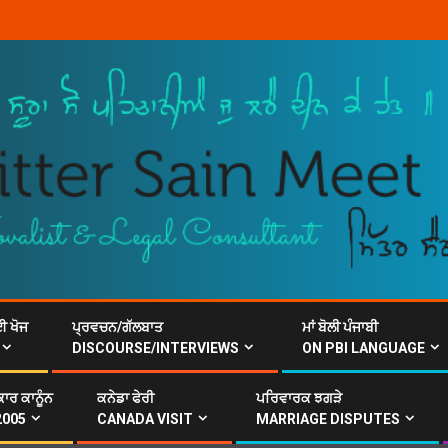
ਈ ਖੋਜ
ਪ੍ਰਵਚਨ/ਗੱਲਬਾਤ
ਮਾਂ ਬੋਲੀ ਪੰਜਾਬੀ
DISCOURSE/INTERVIEWS
ON PBI LANGUAGE
ਾਰ ਕਾਨੂੰਨ
ਕਨੇਡਾ ਫੇਰੀ
ਪਰਿਵਾਰਕ ਝਗੜੇ
2005
CANADA VISIT
MARRIAGE DISPUTES