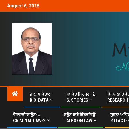
August 6, 2026
ਜਾਣ-ਪਹਿਚਾਣ
ਸਾਹਿਤ ਸਿਰਜਣਾ-2
ਸਿਰਜਣਾ ਤੇ ਹੋ
BIO-DATA
S. STORIES
RESEARCH
ਫੌਜਦਾਰੀ ਕਾਨੂੰਨ-2
ਕਨੂੰਨ ਬਾਰੇ ਇੰਟਰਵਿਊ
ਸੂਚਨਾ ਅਧਿਕ
CRIMINAL LAW-2
TALKS ON LAW
RTI ACT-