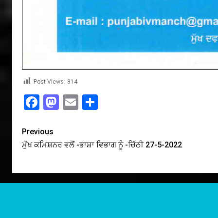
Post Views:
814
Facebook
Mastodon
Email
Share
Previous
ਮੁੱਖ ਕਮਿਸ਼ਨਰ ਵਲੋਂ -ਭਾਸ਼ਾ ਵਿਭਾਗ ਨੂੰ -ਚਿੱਠੀ 27-5-2022