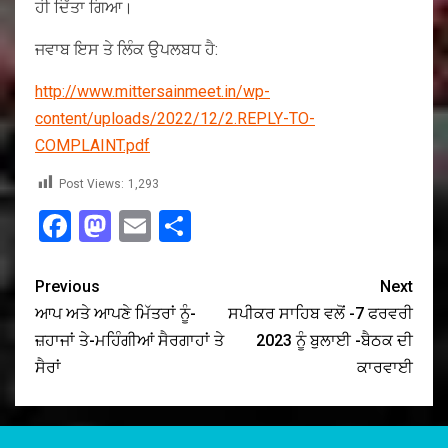
ਹੀ ਦਿੱਤਾ ਗਿਆ।
ਜਵਾਬ ਇਸ ਤੇ ਲਿੰਕ ਉਪਲਬਧ ਹੈ:
http://www.mittersainmeet.in/wp-
content/uploads/2022/12/2.REPLY-TO-
COMPLAINT.pdf
Post Views:
1,293
Facebook
Mastodon
Email
Share
Previous
Next
ਆਪ ਅਤੇ ਆਪਣੇ ਮਿੱਤਰਾਂ ਨੂੰ-
ਸਪੀਕਰ ਸਾਹਿਬ ਵਲੋਂ -7 ਫਰਵਰੀ
ਜ਼ਹਾਜਾਂ ਤੇ-ਮਹਿੰਗੀਆਂ ਸੈਰਗਾਹਾਂ ਤੇ
2023 ਨੂੰ ਬੁਲਾਈ -ਬੈਠਕ ਦੀ
ਸੈਰਾਂ
ਕਾਰਵਾਈ