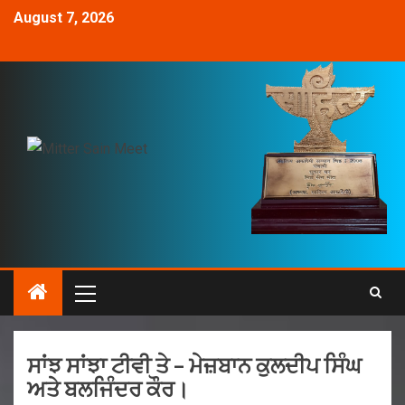
August 7, 2026
ਸਾਂਝ ਸਾਂਝਾ ਟੀਵੀ ਤੇ – ਮੇਜ਼ਬਾਨ ਕੁਲਦੀਪ ਸਿੰਘ
ਅਤੇ ਬਲਜਿੰਦਰ ਕੌਰ।