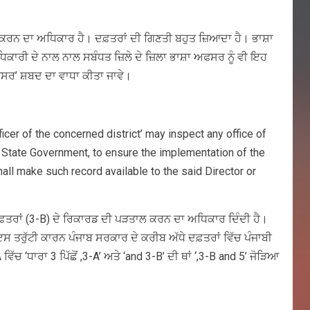
ਤਾਲ ਕਰਨ ਦਾ ਅਧਿਕਾਰ ਹੈ। ਦਫ਼ਤਰਾਂ ਦੀ ਗਿਣਤੀ ਬਹੁਤ ਜ਼ਿਆਦਾ ਹੈ। ਭਾਸ਼ਾ
ਧਿਕਾਰੀ ਦੇ ਨਾਲ ਨਾਲ ਸਬੰਧਤ ਜ਼ਿਲੇ ਦੇ ਜ਼ਿਲਾ ਭਾਸ਼ਾ ਅਫਸਰ ਨੂੰ ਵੀ ਇਹ
ਅਫਸਰ’ ਸ਼ਬਦ ਦਾ ਵਾਧਾ ਕੀਤਾ ਜਾਵੇ।
icer of the concerned district’ may inspect any office of
he State Government, to ensure the implementation of the
hall make such record available to the said Director or
 ਦਫ਼ਤਰਾਂ (3-B) ਦੇ ਰਿਕਾਰਡ ਦੀ ਪੜਤਾਲ ਕਰਨ ਦਾ ਅਧਿਕਾਰ ਦਿੰਦੀ ਹੈ।
 ਤਰੁੱਟੀ ਕਾਰਨ ਪੰਜਾਬ ਸਰਕਾਰ ਦੇ ਕਰੀਬ ਅੱਧੇ ਦਫ਼ਤਰਾਂ ਵਿੱਚ ਪੰਜਾਬੀ
‘ਧਾਰਾ 3 ਪਿੱਛੋਂ ,3-A’ ਅਤੇ ‘and 3-B’ ਦੀ ਥਾਂ ‘,3-B and 5’ ਜੋੜਿਆ