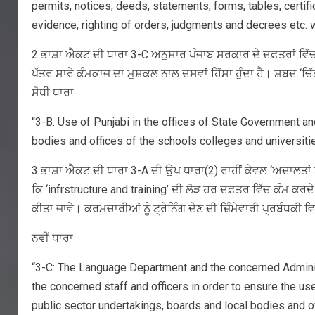
permits, notices, deeds, statements, forms, tables, certif
evidence, righting of orders, judgments and decrees etc. wi
2 ਭਾਸ਼ਾ ਐਕਟ ਦੀ ਧਾਰਾ 3-C ਅਨੁਸਾਰ ਪੰਜਾਬ ਸਰਕਾਰ ਦੇ ਦਫ਼ਤਰਾਂ ਵਿੱਚ ਹ
ਪੱਤਰ ਸਾਰੇ ਕੰਮਕਾਜ ਦਾ ਮੁਸ਼ਕਲ ਨਾਲ ਦਸਵਾਂ ਹਿੱਸਾ ਹੁੰਦਾ ਹੈ। ਸ਼ਬਦ ‘ਚਿੱਠ
ਸੋਧੀ ਧਾਰਾ
“3-B. Use of Punjabi in the offices of State Government an
bodies and offices of the schools colleges and universitie
3 ਭਾਸ਼ਾ ਐਕਟ ਦੀ ਧਾਰਾ 3-A ਦੀ ਉਪ ਧਾਰਾ(2) ਰਾਹੀਂ ਕੇਵਲ ‘ਅਦਾਲਤਾਂ 
ਕਿ ‘infrstructure and training’ ਦੀ ਲੋੜ ਹਰ ਦਫ਼ਤਰ ਵਿੱਚ ਕੰਮ ਕ
ਕੀਤਾ ਜਾਵੇ। ਕਰਮਚਾਰੀਆਂ ਨੂੰ ਟ੍ਰੇਨਿੰਗ ਦੇਣ ਦੀ ਜ਼ਿੰਮੇਵਾਰੀ ਪ੍ਰਬੰਧਕੀ ਵ
ਨਵੀਂ ਧਾਰਾ
“3-C: The Language Department and the concerned Adminis
the concerned staff and officers in order to ensure the use 
public sector undertakings, boards and local bodies and of