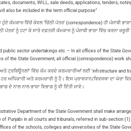
icates, documents, WILL, sale deeds, applications, tenders, notin
ll also be included in the term official purpose”
ੁੰਦੇ ਕੰਮਕਾਜ ਵਿੱਚੋਂ ਕੇਵਲ ‘ਚਿੱਠੀ ਪੱਤਰ’ (correspondence) ਹੀ ਪੰਜਾਬੀ ਭਾ
ੀ ਪੱਤਰ’ ਨੂੰ ਹਟਾ ਕੇ ਸਾਰੇ ਦਫ਼ਤਰੀ ਕੰਮਕਾਜ ਨੂੰ ਪੰਜਾਬੀ ਭਾਸ਼ਾ ਵਿੱਚ ਕਰਨਾ ਜ਼ਰੂਰੀ
d public sector undertakings etc. – In all offices of the State G
s of the State Government, all official (correspondence) work sha
ਅਤੇ ਟ੍ਰਬਿਊਨਲਾਂ’ ਵਿੱਚ ਕੰਮ ਕਰਦੇ ਕਰਮਚਾਰੀਆਂ ਲਈ ‘infrstructure and tr
ਰਦੇ ਹਰ ਅਧਿਕਾਰੀ ਅਤੇ ਕਰਮਚਾਰੀ ਨੂੰ ਹੈ। ਇਸ ਪ੍ਰਾਵਧਾਨ/ਵਿਵਸਥਾ ਦਾ ਘੇਰਾ ਵਿਸ਼
ਿਭਾਗ ਦੇ ਨਾਲ ਨਾਲ ਭਾਸ਼ਾ ਵਿਭਾਗ ਨੂੰ ਵੀ ਦਿੱਤੀ ਜਾਵੇ।
trative Department of the State Government shall make arrangem
of Punjabi in all courts and tribunals, referred in sub-section (1
fices of the schools, colleges and universities of the State Gov