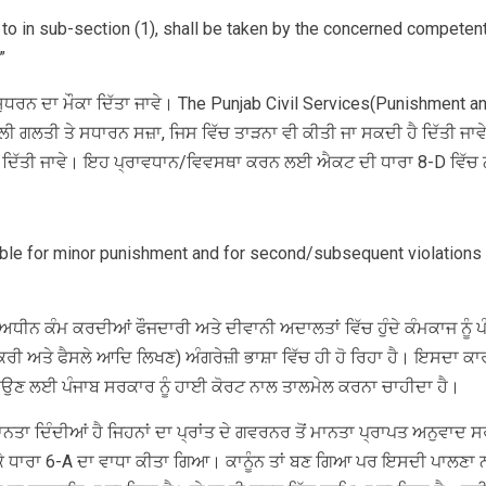
rred to in sub-section (1), shall be taken by the concerned compet
”
ੰ ਸੁਧਰਨ ਦਾ ਮੌਕਾ ਦਿੱਤਾ ਜਾਵੇ। The Punjab Civil Services(Punishment an
 ਗਲਤੀ ਤੇ ਸਧਾਰਨ ਸਜ਼ਾ, ਜਿਸ ਵਿੱਚ ਤਾੜਨਾ ਵੀ ਕੀਤੀ ਜਾ ਸਕਦੀ ਹੈ ਦਿੱਤੀ ਜਾਵ
ਵ ਹੈ) ਦਿੱਤੀ ਜਾਵੇ। ਇਹ ਪ੍ਰਾਵਧਾਨ/ਵਿਵਸਥਾ ਕਰਨ ਲਈ ਐਕਟ ਦੀ ਧਾਰਾ 8-D ਵਿੱਚ 
liable for minor punishment and for second/subsequent violations 
ਧੀਨ ਕੰਮ ਕਰਦੀਆਂ ਫੌਜਦਾਰੀ ਅਤੇ ਦੀਵਾਨੀ ਅਦਾਲਤਾਂ ਵਿੱਚ ਹੁੰਦੇ ਕੰਮਕਾਜ ਨੂੰ
ਿਕਰੀ ਅਤੇ ਫੈਸਲੇ ਆਦਿ ਲਿਖਣ) ਅੰਗਰੇਜ਼ੀ ਭਾਸ਼ਾ ਵਿੱਚ ਹੀ ਹੋ ਰਿਹਾ ਹੈ। ਇਸਦਾ ਕਾ
ਰਾਉਣ ਲਈ ਪੰਜਾਬ ਸਰਕਾਰ ਨੂੰ ਹਾਈ ਕੋਰਟ ਨਾਲ ਤਾਲਮੇਲ ਕਰਨਾ ਚਾਹੀਦਾ ਹੈ।
ਮਾਨਤਾ ਦਿੰਦੀਆਂ ਹੈ ਜਿਹਨਾਂ ਦਾ ਪ੍ਰਾਂਤ ਦੇ ਗਵਰਨਰ ਤੋਂ ਮਾਨਤਾ ਪ੍ਰਾਪਤ ਅਨੁਵਾਦ
ਧਾਰਾ 6-A ਦਾ ਵਾਧਾ ਕੀਤਾ ਗਿਆ। ਕਾਨੂੰਨ ਤਾਂ ਬਣ ਗਿਆ ਪਰ ਇਸਦੀ ਪਾਲਣਾ ਨਹੀਂ 