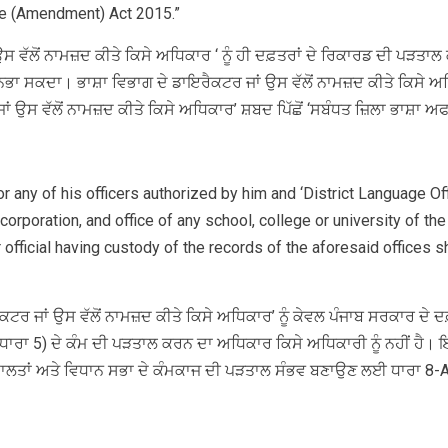
ge (Amendment) Act 2015.”
ਉਸ ਵੱਲੋਂ ਨਾਮਜ਼ਦ ਕੀਤੇ ਕਿਸੇ ਅਧਿਕਾਰ ‘ ਨੂੰ ਹੀ ਦਫ਼ਤਰਾਂ ਦੇ ਰਿਕਾਰਡ ਦੀ ਪੜ
ਨਿਭਾ ਸਕਦਾ। ਭਾਸ਼ਾ ਵਿਭਾਗ ਦੇ ਡਾਇਰੈਕਟਰ ਜਾਂ ਉਸ ਵੱਲੋਂ ਨਾਮਜ਼ਦ ਕੀਤੇ ਕਿਸੇ ਅ
ਾਂ ਉਸ ਵੱਲੋਂ ਨਾਮਜ਼ਦ ਕੀਤੇ ਕਿਸੇ ਅਧਿਕਾਰ’ ਸ਼ਬਦ ਪਿੱਛੋਂ ‘ਸਬੰਧਤ ਜ਼ਿਲਾ ਭਾਸ਼ਾ 
 any of his officers authorized by him and ‘District Language Off
corporation, and office of any school, college or university of t
r official having custody of the records of the aforesaid offices s
ਕਟਰ ਜਾਂ ਉਸ ਵੱਲੋਂ ਨਾਮਜ਼ਦ ਕੀਤੇ ਕਿਸੇ ਅਧਿਕਾਰ’ ਨੂੰ ਕੇਵਲ ਪੰਜਾਬ ਸਰਕਾਰ ਦੇ
ਾ 5) ਦੇ ਕੰਮ ਦੀ ਪੜਤਾਲ ਕਰਨ ਦਾ ਅਧਿਕਾਰ ਕਿਸੇ ਅਧਿਕਾਰੀ ਨੂੰ ਨਹੀਂ ਹੈ। ਇਸ
ਤਾਂ ਅਤੇ ਵਿਧਾਨ ਸਭਾ ਦੇ ਕੰਮਕਾਜ ਦੀ ਪੜਤਾਲ ਸੰਭਵ ਬਣਾਉਣ ਲਈ ਧਾਰਾ 8-A ਵਿੱਚ 