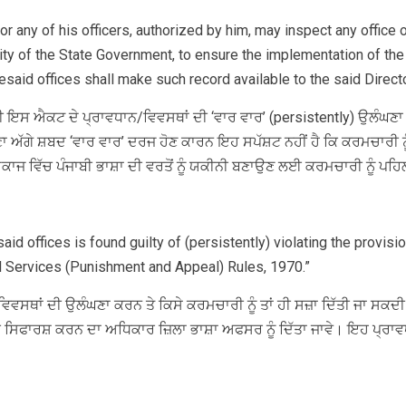
or any of his officers, authorized by him, may inspect any office
sity of the State Government, to ensure the implementation of the 
resaid offices shall make such record available to the said Director
ਸ ਐਕਟ ਦੇ ਪ੍ਰਾਵਧਾਨ/ਵਿਵਸਥਾਂ ਦੀ ‘ਵਾਰ ਵਾਰ’ (persistently) ਉਲੰਘਣਾ ਕ
ਾ ਅੱਗੇ ਸ਼ਬਦ ‘ਵਾਰ ਵਾਰ’ ਦਰਜ ਹੋਣ ਕਾਰਨ ਇਹ ਸਪੱਸ਼ਟ ਨਹੀਂ ਹੈ ਕਿ ਕਰਮਚਾਰੀ
ਮਕਾਜ ਵਿੱਚ ਪੰਜਾਬੀ ਭਾਸ਼ਾ ਦੀ ਵਰਤੋਂ ਨੂੰ ਯਕੀਨੀ ਬਣਾਉਣ ਲਈ ਕਰਮਚਾਰੀ ਨੂੰ ਪਹਿ
said offices is found guilty of (persistently) violating the provisi
ivil Services (Punishment and Appeal) Rules, 1970.”
ਵਸਥਾਂ ਦੀ ਉਲੰਘਣਾ ਕਰਨ ਤੇ ਕਿਸੇ ਕਰਮਚਾਰੀ ਨੂੰ ਤਾਂ ਹੀ ਸਜ਼ਾ ਦਿੱਤੀ ਜਾ ਸਕਦ
 ਦੀ ਸਿਫਾਰਸ਼ ਕਰਨ ਦਾ ਅਧਿਕਾਰ ਜ਼ਿਲਾ ਭਾਸ਼ਾ ਅਫਸਰ ਨੂੰ ਦਿੱਤਾ ਜਾਵੇ। ਇਹ ਪ੍