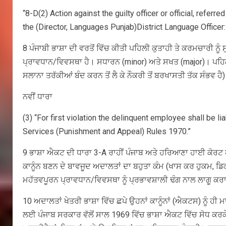
“8-D(2) Action against the guilty officer or official, refe
the (Director, Languages Punjab)District Language Officer:
8 ਪੰਜਾਬੀ ਭਾਸ਼ਾ ਦੀ ਵਰਤੋਂ ਵਿੱਚ ਕੀਤੀ ਪਹਿਲੀ ਕੁਤਾਹੀ ਤੇ ਕਰਮਚਾਰੀ ਨੂ
ਪ੍ਰਾਵਧਾਨ/ਵਿਵਸਥਾ ਹੈ। ਸਧਾਰਨ (minor) ਅਤੇ ਸਖਤ (major)। ਪਹਿਲੀ
ਸਲਾਨਾ ਤਰੱਕੀਆਂ ਬੰਦ ਕਰਨ ਤੋਂ ਲੈ ਕੇ ਨੌਕਰੀ ਤੋਂ ਬਰਖਾਸਤੀ ਤੱਕ ਸੰਭ
ਨਵੀਂ ਧਾਰਾ
(3) “For first violation the delinquent employee shall be 
Services (Punishment and Appeal) Rules 1970.”
9 ਭਾਸ਼ਾ ਐਕਟ ਦੀ ਧਾਰਾ 3-A ਰਾਹੀਂ ਪੰਜਾਬ ਅਤੇ ਹਰਿਆਣਾ ਹਾਈ ਕੋਰਟ ਅ
ਕਾਨੂੰਨ ਬਣਨ ਦੇ ਬਾਵਜੂਦ ਅਦਾਲਤਾਂ ਦਾ ਬਹੁਤਾ ਕੰਮ (ਖਾਸ ਕਰ ਹੁਕਮ, ਡ
ਮਹੱਤਵਪੂਰਨ ਪ੍ਰਾਵਧਾਨ/ਵਿਵਸਥਾ ਨੂੰ ਪ੍ਰਭਾਵਸ਼ਾਲੀ ਢੰਗ ਨਾਲ ਲਾਗੂ ਕ
10 ਅਦਾਲਤਾਂ ਖੇਤਰੀ ਭਾਸ਼ਾ ਵਿੱਚ ਛਪੇ ਉਹਨਾਂ ਕਾਨੂੰਨਾਂ (ਐਕਟਸ) ਨੂੰ ਹੀ 
ਲਈ ਪੰਜਾਬ ਸਰਕਾਰ ਵੱਲੋਂ ਸਾਲ 1969 ਵਿੱਚ ਭਾਸ਼ਾ ਐਕਟ ਵਿੱਚ ਸੋਧ ਕਰਕੇ 