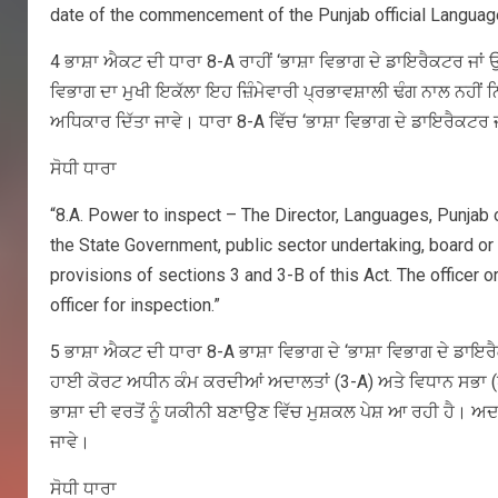
date of the commencement of the Punjab official Langua
4 ਭਾਸ਼ਾ ਐਕਟ ਦੀ ਧਾਰਾ 8-A ਰਾਹੀਂ ‘ਭਾਸ਼ਾ ਵਿਭਾਗ ਦੇ ਡਾਇਰੈਕਟਰ ਜਾਂ 
ਵਿਭਾਗ ਦਾ ਮੁਖੀ ਇਕੱਲਾ ਇਹ ਜ਼ਿੰਮੇਵਾਰੀ ਪ੍ਰਭਾਵਸ਼ਾਲੀ ਢੰਗ ਨਾਲ ਨਹੀਂ 
ਅਧਿਕਾਰ ਦਿੱਤਾ ਜਾਵੇ। ਧਾਰਾ 8-A ਵਿੱਚ ‘ਭਾਸ਼ਾ ਵਿਭਾਗ ਦੇ ਡਾਇਰੈਕਟਰ ਜ
ਸੋਧੀ ਧਾਰਾ
“8.A. Power to inspect – The Director, Languages, Punjab or
the State Government, public sector undertaking, board or 
provisions of sections 3 and 3-B of this Act. The officer o
officer for inspection.”
5 ਭਾਸ਼ਾ ਐਕਟ ਦੀ ਧਾਰਾ 8-A ਭਾਸ਼ਾ ਵਿਭਾਗ ਦੇ ‘ਭਾਸ਼ਾ ਵਿਭਾਗ ਦੇ ਡਾਇਰੈ
ਹਾਈ ਕੋਰਟ ਅਧੀਨ ਕੰਮ ਕਰਦੀਆਂ ਅਦਾਲਤਾਂ (3-A) ਅਤੇ ਵਿਧਾਨ ਸਭਾ (ਧਾਰ
ਭਾਸ਼ਾ ਦੀ ਵਰਤੋਂ ਨੂੰ ਯਕੀਨੀ ਬਣਾਉਣ ਵਿੱਚ ਮੁਸ਼ਕਲ ਪੇਸ਼ ਆ ਰਹੀ ਹੈ। ਅਦਾਲ
ਜਾਵੇ।
ਸੋਧੀ ਧਾਰਾ