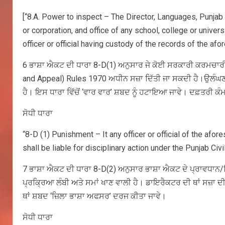
[“8.A. Power to inspect – The Director, Languages, Punjab 
or corporation, and office of any school, college or univer
officer or official having custody of the records of the afo
6 ਭਾਸ਼ਾ ਐਕਟ ਦੀ ਧਾਰਾ 8-D(1) ਅਨੁਸਾਰ ਜੇ ਕੋਈ ਸਰਕਾਰੀ ਕਰਮਚਾਰੀ ਇ
and Appeal) Rules 1970 ਅਧੀਨ ਸਜ਼ਾ ਦਿੱਤੀ ਜਾ ਸਕਦੀ ਹੈ।ਉਲੰਘਣ
ਹੈ। ਇਸ ਧਾਰਾ ਵਿੱਚੋਂ ‘ਵਾਰ ਵਾਰ’ ਸ਼ਬਦ ਨੂੰ ਹਟਾਇਆ ਜਾਵੇ। ਦਫ਼ਤਰੀ ਕੰ
ਸੋਧੀ ਧਾਰਾ
“8-D (1) Punishment – It any officer or official of the afore
shall be liable for disciplinary action under the Punjab C
7 ਭਾਸ਼ਾ ਐਕਟ ਦੀ ਧਾਰਾ 8-D(2) ਅਨੁਸਾਰ ਭਾਸ਼ਾ ਐਕਟ ਦੇ ਪ੍ਰਾਵਧਾਨ/ਵਿ
ਪ੍ਰਕ੍ਰਿਆ ਲੰਬੀ ਅਤੇ ਸਮਾਂ ਖਾਣ ਵਾਲੀ ਹੈ। ਡਾਇਰੈਕਟਰ ਦੀ ਥਾਂ ਸਜ਼ਾ
ਥਾਂ ਸ਼ਬਦ ‘ਜ਼ਿਲਾ ਭਾਸ਼ਾ ਅਫਸਰ’ ਦਰਜ ਕੀਤਾ ਜਾਵੇ।
ਸੋਧੀ ਧਾਰਾ