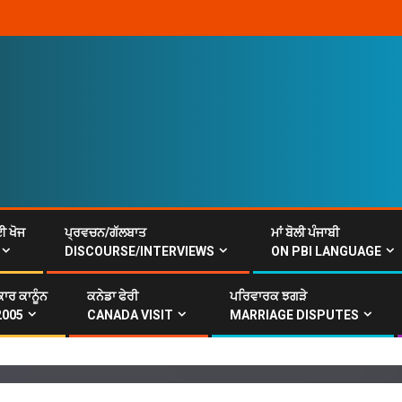
ਈ ਖੋਜ
ਪ੍ਰਵਚਨ/ਗੱਲਬਾਤ
ਮਾਂ ਬੋਲੀ ਪੰਜਾਬੀ
DISCOURSE/INTERVIEWS
ON PBI LANGUAGE
ਾਰ ਕਾਨੂੰਨ
ਕਨੇਡਾ ਫੇਰੀ
ਪਰਿਵਾਰਕ ਝਗੜੇ
ੰਜਾਬ ਰਾਜ ਭਾਸ਼ਾ ਐਕਟ ਦੀਆਂ ਤਰੁੱਟੀਆਂ ਅਤੇ ਹੱਲ(ਸੋਧਾ
2005
CANADA VISIT
MARRIAGE DISPUTES