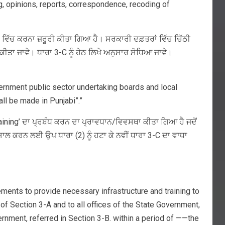
g, opinions, reports, correspondence, recoding of
ਸ਼ਾ ਵਿੱਚ ਕਰਨਾ ਜ਼ਰੂਰੀ ਕੀਤਾ ਗਿਆ ਹੈ। ਸਰਕਾਰੀ ਦਫ਼ਤਰਾਂ ਵਿੱਚ ਚਿੱਠੀ
 ਕੀਤਾ ਜਾਵੇ। ਧਾਰਾ 3-C ਨੂੰ ਹੇਠ ਲਿਖੇ ਅਨੁਸਾਰ ਸੋਧਿਆ ਜਾਵੇ।
overnment public sector undertaking boards and local
ll be made in Punjabi”.”
aining’ ਦਾ ਪ੍ਰਬੰਧ ਕਰਨ ਦਾ ਪ੍ਰਾਵਧਾਨ/ਵਿਵਸਥਾ ਕੀਤਾ ਗਿਆ ਹੈ ਜਦੋਂ
ਾਲ ਕਰਨ ਲਈ ਉਪ ਧਾਰਾ (2) ਨੂੰ ਹਟਾ ਕੇ ਨਵੀਂ ਧਾਰਾ 3-C ਦਾ ਵਾਧਾ
ents to provide necessary infrastructure and training to
) of Section 3-A and to all offices of the State Government,
ernment, referred in Section 3-B. within a period of ——the