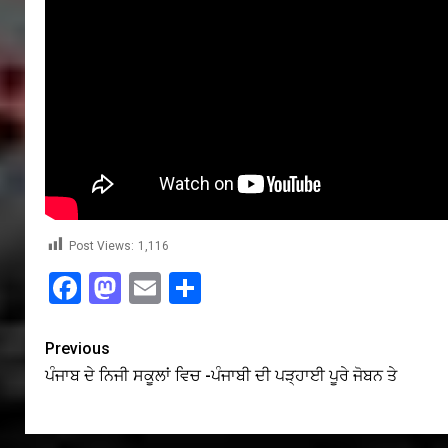
Post Views:
1,116
Facebook
Mastodon
Email
Share
Previous
ਪੰਜਾਬ ਦੇ ਨਿਜੀ ਸਕੂਲਾਂ ਵਿਚ -ਪੰਜਾਬੀ ਦੀ ਪੜ੍ਹਾਈ ਪੂਰੇ ਜੋਬਨ ਤੇ