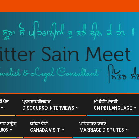
ਈ ਖੋਜ
ਪ੍ਰਵਚਨ/ਗੱਲਬਾਤ
ਮਾਂ ਬੋਲੀ ਪੰਜਾਬੀ
DISCOURSE/INTERVIEWS
ON PBI LANGUAGE
ਾਰ ਕਾਨੂੰਨ
ਕਨੇਡਾ ਫੇਰੀ
ਪਰਿਵਾਰਕ ਝਗੜੇ
2005
CANADA VISIT
MARRIAGE DISPUTES