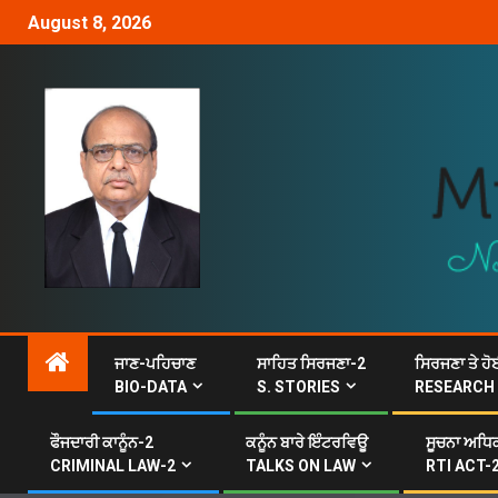
August 8, 2026
ਜਾਣ-ਪਹਿਚਾਣ
ਸਾਹਿਤ ਸਿਰਜਣਾ-2
ਸਿਰਜਣਾ ਤੇ ਹੋ
BIO-DATA
S. STORIES
RESEARCH
ਫੌਜਦਾਰੀ ਕਾਨੂੰਨ-2
ਕਨੂੰਨ ਬਾਰੇ ਇੰਟਰਵਿਊ
ਸੂਚਨਾ ਅਧਿਕ
CRIMINAL LAW-2
TALKS ON LAW
RTI ACT-