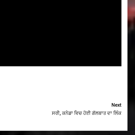
Next
ਸਰੀ, ਕਨੇਡਾ ਵਿਚ ਹੋਈ ਗੱਲਬਾਤ ਦਾ ਲਿੰਕ