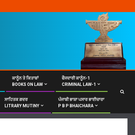
ਕਾਨੂੰਨ ਤੇ ਕਿਤਾਬਾਂ
ਫੌਜਦਾਰੀ ਕਾਨੂੰਨ-1
BOOKS ON LAW
CRIMINAL LAW-1
ਸਾਹਿਤਕ ਗਦਰ
ਪੰਜਾਬੀ ਭਾਸ਼ਾ ਪਸਾਰ ਭਾਈਚਾਰਾ
LITRARY MUTINY
P B P BHAICHARA