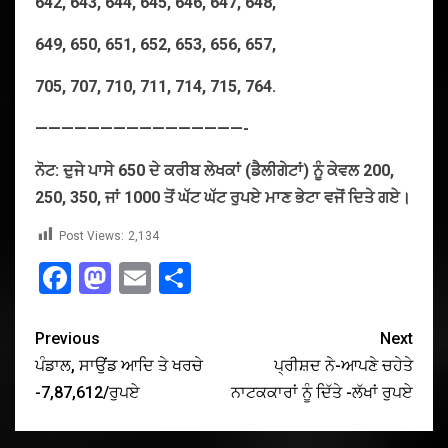
642, 643, 644, 645, 646, 647, 648,
649, 650, 651, 652, 653, 656, 657,
705, 707, 710, 711, 714, 715, 764.
————————————————-
ਨੋਟ
:
ਦੁਜੇ
ਪਾਸੇ
650
ਦੇ
ਕਰੀਬ
ਲੇਖਕਾਂ
(
ਡੈਲੀਗੇਟਾਂ
)
ਨੂੰ
ਕੇਵਲ
200,
250, 350,
ਜਾਂ
1000
ਤੋਂ
ਘੱਟ
ਘੱਟ
ਰੁਪਏ
ਮਾਣ
ਭੇਟਾ
ਵਜੋਂ
ਦਿਤੇ
ਗਏ
।
Post Views:
2,134
Facebook
Mastodon
Email
Share
Previous
Next
ਪੰਡਾਲ, ਸਾਉਂਡ ਆਦਿ ਤੇ ਖਰਚੇ
ਪ੍ਰੀਸ਼ਦ ਨੇ-ਆਪਣੇ ਚਹੇਤੇ
-7,87,612/ਰੁਪਏ
ਨਾਟਕਕਾਰਾਂ ਨੂੰ ਦਿੱਤੇ -ਲੱਖਾਂ ਰੁਪਏ