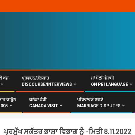
ਈ ਖੋਜ
ਪ੍ਰਵਚਨ/ਗੱਲਬਾਤ
ਮਾਂ ਬੋਲੀ ਪੰਜਾਬੀ
DISCOURSE/INTERVIEWS
ON PBI LANGUAGE
ਾਰ ਕਾਨੂੰਨ
ਕਨੇਡਾ ਫੇਰੀ
ਪਰਿਵਾਰਕ ਝਗੜੇ
2005
CANADA VISIT
MARRIAGE DISPUTES
ਪ੍ਰਮੁੱਖ ਸਕੱਤਰ ਭਾਸ਼ਾ ਵਿਭਾਗ ਨੂੰ -ਮਿਤੀ 8.11.2022