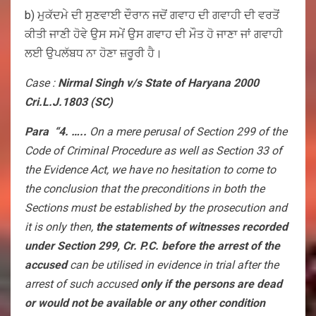
b) ਮੁਕੱਦਮੇ ਦੀ ਸੁਣਵਾਈ ਦੌਰਾਨ ਜਦੋਂ ਗਵਾਹ ਦੀ ਗਵਾਹੀ ਦੀ ਵਰਤੋਂ
ਕੀਤੀ ਜਾਣੀ ਹੋਵੇ ਉਸ ਸਮੇਂ ਉਸ ਗਵਾਹ ਦੀ ਮੌਤ ਹੋ ਜਾਣਾ ਜਾਂ ਗਵਾਹੀ
ਲਈ ਉਪਲੱਬਧ ਨਾ ਹੋਣਾ ਜ਼ਰੂਰੀ ਹੈ।
Case :
Nirmal Singh v/s State of Haryana 2000
Cri.L.J.1803 (SC)
Para “4. …..
On a mere perusal of Section 299 of the
Code of Criminal Procedure as well as Section 33 of
the Evidence Act, we have no hesitation to come to
the conclusion that the preconditions in both the
Sections must be established by the prosecution and
it is only then,
the statements of witnesses recorded
under Section 299, Cr. P.C. before the arrest of the
accused
can be utilised in evidence in trial after the
arrest of such accused
only if the persons are dead
or would not be available or any other condition