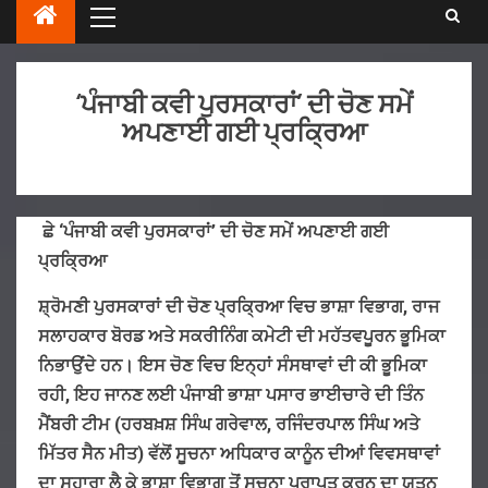
‘ਪੰਜਾਬੀ ਕਵੀ ਪੁਰਸਕਾਰਾਂ’ ਦੀ ਚੋਣ ਸਮੇਂ
ਅਪਣਾਈ ਗਈ ਪ੍ਰਕ੍ਰਿਆ
ਛੇ ‘ਪੰਜਾਬੀ ਕਵੀ ਪੁਰਸਕਾਰਾਂ’ ਦੀ ਚੋਣ ਸਮੇਂ ਅਪਣਾਈ ਗਈ
ਪ੍ਰਕ੍ਰਿਆ
ਸ਼੍ਰੋਮਣੀ
ਪੁਰਸਕਾਰਾਂ
ਦੀ
ਚੋਣ
ਪ੍ਰਕ੍ਰਿਆ
ਵਿਚ
ਭਾਸ਼ਾ
ਵਿਭਾਗ
,
ਰਾਜ
ਸਲਾਹਕਾਰ
ਬੋਰਡ
ਅਤੇ
ਸਕਰੀਨਿੰਗ
ਕਮੇਟੀ
ਦੀ
ਮਹੱਤਵਪੂਰਨ
ਭੂਮਿਕਾ
ਨਿਭਾਉਂਦੇ
ਹਨ
।
ਇਸ
ਚੋਣ
ਵਿਚ
ਇਨ੍ਹਾਂ
ਸੰਸਥਾਵਾਂ
ਦੀ
ਕੀ
ਭੂਮਿਕਾ
ਰਹੀ
,
ਇਹ
ਜਾਨਣ
ਲਈ
ਪੰਜਾਬੀ
ਭਾਸ਼ਾ
ਪਸਾਰ
ਭਾਈਚਾਰੇ
ਦੀ
ਤਿੰਨ
ਮੈਂਬਰੀ
ਟੀਮ
(
ਹਰਬਖ਼ਸ਼
ਸਿੰਘ
ਗਰੇਵਾਲ
,
ਰਜਿੰਦਰਪਾਲ
ਸਿੰਘ
ਅਤੇ
ਮਿੱਤਰ
ਸੈਨ
ਮੀਤ
)
ਵੱਲੋਂ
ਸੂਚਨਾ
ਅਧਿਕਾਰ
ਕਾਨੂੰਨ
ਦੀਆਂ
ਵਿਵਸਥਾਵਾਂ
ਦਾ
ਸਹਾਰਾ
ਲੈ
ਕੇ
ਭਾਸ਼ਾ
ਵਿਭਾਗ
ਤੋਂ
ਸੂਚਨਾ
ਪ੍ਰਾਪਤ
ਕਰਨ
ਦਾ
ਯਤਨ